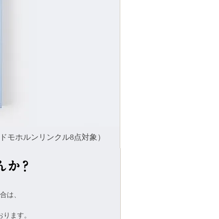
べ、ドモホルンリンクル8点対象）
合は、
おります。