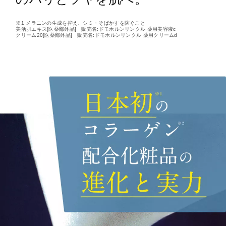
※1 メラニンの生成を抑え、シミ・そばかすを防ぐこと
美活肌エキス[医薬部外品] 販売名:ドモホルンリンクル 薬用美容液c
クリーム20[医薬部外品] 販売名:ドモホルンリンクル 薬用クリームd