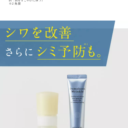
的：肌をすこやかに保つ）
※2 角層