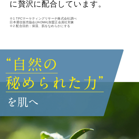
に贅沢に配合しています。
※1 TPCマーケティングリサーチ株式会社調べ
日本通信販売協会(JADMA)加盟正会員社対象
※2 配合目的：保湿、肌をなめらかにする