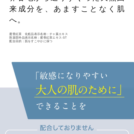
来成分を、あますことなく肌
へ。
蜜香紅茶 化粧品表示名称：チャ葉エキス
医薬部外品表示名称：蜜香紅茶エキス-ST
配合目的：肌をすこやかに保つ