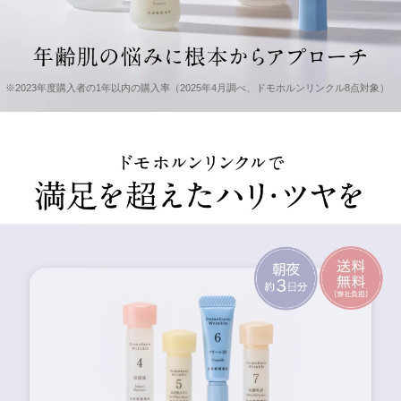
※2023年度購入者の1年以内の購入率（2025年4月調べ、ドモホルンリンクル8点対象）