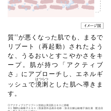
質
が悪くなった肌でも、まるで
※2
リブート（再起動）されたよう
な、うるおいとすこやかさをキ
ープ。肌が持つ「アクティブ
さ」にアプローチし、エネルギ
はつらつ
ッシュで
溌溂
とした肌へ導きま
す。
◎アクティブコアリブート技術は美活肌エキスに搭載
※1 飛騨山椒種子エキス（医薬部外品表示名称：加水分解山椒種子抽出液 配合目