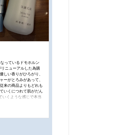
世話になっているドモホルン
がリニューアルした為購
間優しい香りがひろがり、
チャーがとろみがあって、
 従来の商品よりもどれも
けていくにつれて肌がだん
ていくような感じで本当
かり浸透していく感じが
に気に入りました！ #
ンリンクル #リニューア