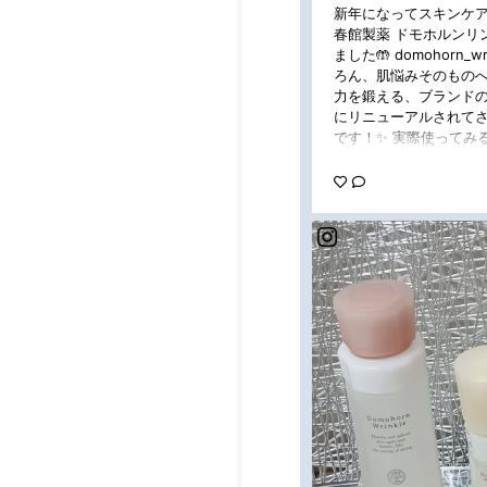
新年になってスキンケア
春館製薬 ドモホルンリ
ました🤲 domohorn
ろん、肌悩みそのもの
力を鍛える、ブランドの
にリニューアルされて
です！✨ 実際使ってみ
て肌馴染みが抜群◎ベ
地。 クリーム20は特
はおすすめ！ 年末年始
ししていたけど心強かっ
た気が...💭 年齢と
てスキンケア迷子だっ
度お試ししてほしいです
春館製薬所 #スキンケア
水 #美容液 #クリーム 