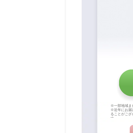
※一部地域ま
※近年にお届
ることがござ
す。