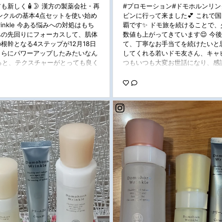
も新しく🧴🌛 漢方の製薬会社・再
#プロモーション#ドモホルンリン
ンクルの基本4点セットを使い始め
ビンに行って来ました💕 これで
_wrinkle 今ある悩みへの対処はもち
覇です✨️ ドモ旅を続けることで
への先回りにフォーカスして、肌体
数値も上がってきています😌 今
根幹となる4ステップが12月18日
て、丁寧なお手当てを続けたいと思
さらにパワーアップしたみたいなん
してくれる若いドモ友さん、キャ
ると、テクスチャーがとっても良く
つもいつも大変お世話になり、感謝し
タつかないのにしっとりした使い心
に好きだった！ ハリが気になる人に
でいつもより食べ過ぎたり、夜更か
たよ！ むしろメイクのりも良かっ
ともに気になるところがたくさん出てき
たので、同じようなお悩みの方は一
 #PR #ドモホルンリンクル #再
 #エイジングケア #コスメ #化粧
#ドモ活 #新ドモ #リニューアル