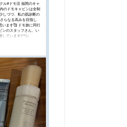
クル#ドモ活 福岡のキャ
国内のドモキャビンは全制
、少しづづ、私の肌診断の
後さらなる高みを目指し
います🥰 ドモ旅に同行
ビンのスタッフさん、い
ています(^^)♪