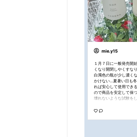
mie.y15
１月７日に一般発売開始
くなり開閉しやくすなり瓶
白濁色の瓶が少し濃く
かけない…夏暑い日も
れば安心して使用できる
ので商品を安定して保
壊れないような試験をし
湿液の一回分の量は蓋の
て適量サイズになってい
なところにあり嬉しい
に感動です #プロモーシ
活 #リニューアル #基