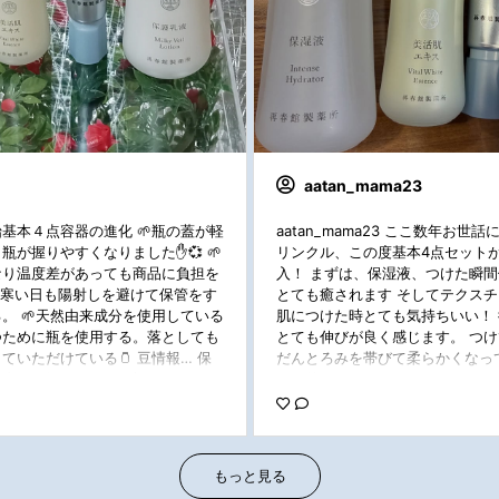
aatan_mama23
基本４点容器の進化 🌱瓶の蓋が軽
aatan_mama23 ここ数年お
が握りやすくなりました✋💞 🌱
リンクル、この度基本4点セット
なり温度差があっても商品に負担を
入！ まずは、保湿液、つけた瞬
冬寒い日も陽射しを避けて保管をす
とても癒されます そしてテクス
。 🌱天然由来成分を使用している
肌につけた時とても気持ちいい！
つために瓶を使用する。落としても
とても伸びが良く感じます。 つ
ていただけている🫙 豆情報… 保
だんとろみを帯びて柔らかくなっ
内側の輪が100円玉大になってい
に気持ちいいです。また肌へしっ
ます☺️ ドモの心遣いが商品の色ん
自分でもとても実感しやすくてさら
 ドモの進化と変化の素晴らしさ
プロモーション#ドモ活#ドモホル
ョン #ドモホルンリンクル #ドモ
ル
礎化粧品
もっと見る