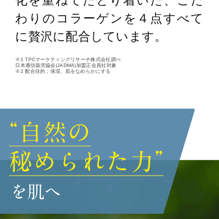
わりのコラーゲンを４点すべて
に贅沢に配合しています。
※1 TPCマーケティングリサーチ株式会社調べ
日本通信販売協会(JADMA)加盟正会員社対象
※2 配合目的：保湿、肌をなめらかにする