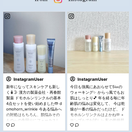
InstagramUser
InstagramUser
新年になってスキンケアも新し
今日も強風にあおらせて5㎞の
く🧴🌛 漢方の製薬会社・再春館
ウォーキング✨ からっ風でもお
製薬 ドモホルンリンクルの基本
肌はしっとり💕 年を経る毎に年
4点セットを使い始めました🤲 d
齢肌の悩みは変化して、 今は乾
omohorn_wrinkle 今ある悩みへ
燥が一番の悩みだったけど、 ド
の対処はもちろん、肌悩みその
モホルンリンクルはよかね🫶 +
ものへの先回りにフォーカスし
サンプルでお試し✨ 私の乾燥肌
て、肌体力を鍛える、ブランド
にぴったりで一日中しっとり🤭
の根幹となる4ステップが12月1
肌トーンも上がった気がする☝️