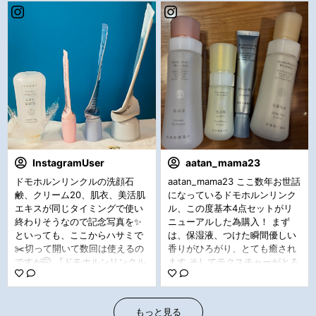
8日にリニューアルされてさら
+ 朝は仕事でお手当てが難しい
にパワーアップしたみたいなん
ので、 まずはハーフセットで夜
です！✨ 実際使ってみると、テ
に集中🌙 + #プロモーション #
クスチャーがとっても良くて肌
ドモ活 #ドモホルンリンクル #
馴染みが抜群◎ベタつかないの
はじめてのドモホルンリンクル
にしっとりした使い心地。 クリ
ーム20は特に好きだった！ ハリ
が気になる人にはおすすめ！ 年
末年始でいつもより食べ過ぎた
り、夜更かししていたけど心強
かったよ！ むしろメイクのりも
良かった気が...💭 年齢とともに
InstagramUser
aatan_mama23
気になるところがたくさん出て
ドモホルンリンクルの洗顔石
aatan_mama23 ここ数年お世話
きてスキンケア迷子だったの
鹸、クリーム20、肌衣、美活肌
になっているドモホルンリンク
で、同じようなお悩みの方は一
エキスが同じタイミングで使い
ル、この度基本4点セットがリ
度お試ししてほしいです🫶 #PR
終わりそうなので記念写真を✨
ニューアルした為購入！ まず
#ドモホルンリンクル #再春館製
といっても、ここからハサミで
は、保湿液、つけた瞬間優しい
薬所 #スキンケア #エイジング
✂️切って開いて数回は使えるの
香りがひろがり、とても癒され
ケア #コスメ #化粧水 #美容液
ですが🤭 『ドモホルンリンクル
ます そしてテクスチャーがとろ
#クリーム #ドモ活 #新ドモ #リ
は高価』というイメージがある
みがあって、肌につけた時とて
ニューアル
ようですが、私の記憶の中で
も気持ちいい！ 従来の商品より
は…もう11年以上値上がりして
もどれもとても伸びが良く感じ
もっと見る
いないと思います 価格はそのま
ます。 つけていくにつれて肌が