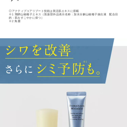
◎アクティブコアリブート技術は美活肌エキスに搭載
※1 飛騨山椒種子エキス（医薬部外品表示名称：加水分解山椒種子抽出液 配合目
的：肌をすこやかに保つ）
※2 角層