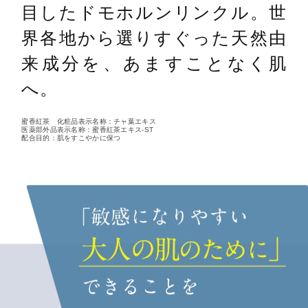
目したドモホルンリンクル。世
界各地から選りすぐった天然由
来成分を、あますことなく肌
へ。
蜜香紅茶 化粧品表示名称：チャ葉エキス
医薬部外品表示名称：蜜香紅茶エキス-ST
配合目的：肌をすこやかに保つ