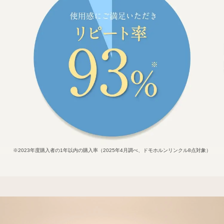
※2023年度購入者の1年以内の購入率（2025年4月調べ、ドモホルンリンクル8点対象）