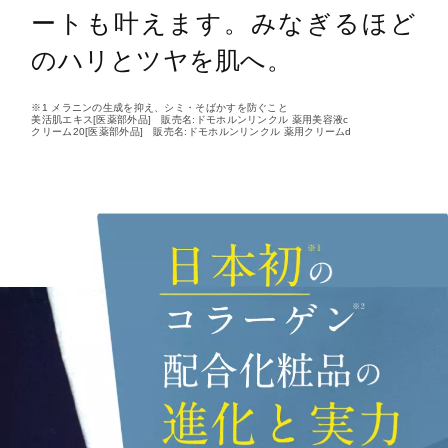
ートも叶えます。みなぎるほど
のハリとツヤを肌へ。
※1 メラニンの生成を抑え、シミ・そばかすを防ぐこと
美活肌エキス[医薬部外品] 販売名:ドモホルンリンクル 薬用美容液c
クリーム20[医薬部外品] 販売名:ドモホルンリンクル 薬用クリームd