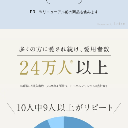
まで内容量を減らす、というこ
だんだんとろみを帯びて柔らか
とも無かったと思います この物
くなっていくような感じで本当
PR ※リニューアル前の商品も含みます
価高の中、企業努力の賜物だと
に気持ちいいです。また肌へし
思います👏👏👏 51年目にリニュ
っかり浸透していく感じが自分
Supported by
ーアルした基本4点で、お肌が
でもとても実感しやすくてさら
どんな答えを出すか、是非体験
に気に入りました！ #プロモー
して欲しいです🥰 #ドモホルン
ション#ドモ活#ドモホルンリン
リンクル #ドモ活 #プロモーシ
クル #リニューアル
ョン
※3回以上購入者数（2025年4月調べ、ドモホルンリンクル8点対象）