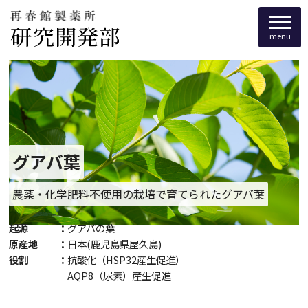
menu
グアバ葉
農薬・化学肥料不使用の栽培で育てられたグアバ葉
起源
グアバの葉
原産地
日本(鹿児島県屋久島)
役割
抗酸化（HSP32産生促進）
AQP8（尿素）産生促進