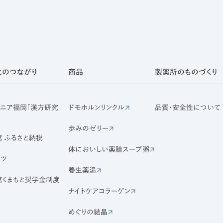
とのつながり
商品
製薬所のものづくり
ザニア福岡「漢方研究
ドモホルンリンクル
品質・安全性について
歩みのゼリー
 ふるさと納税
体においしい薬膳スープ粥
ーツ
養生薬湯
館くまもと奨学金制度
ナイトケアコラーゲン
めぐりの結晶