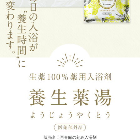
販売名：再春館の刻み入浴剤