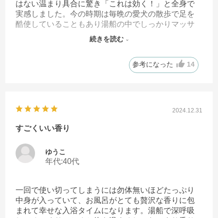
はない温まり具合に驚き「これは効く！」と全身で
実感しました。今の時期は毎晩の愛犬の散歩で足を
酷使していることもあり湯船の中でしっかりマッサ
ージすることで疲労の回復にも繋がっていると思い
続きを読む
ます。これからも愛用させていただきますね(⁠ ⁠ꈍ⁠ᴗ⁠ꈍ⁠)
参考になった
14
2024.12.31
すごくいい香り
ゆうこ
年代:
40代
一回で使い切ってしまうには勿体無いほどたっぷり
中身が入っていて、お風呂がとても贅沢な香りに包
まれて幸せな入浴タイムになります。湯船で深呼吸