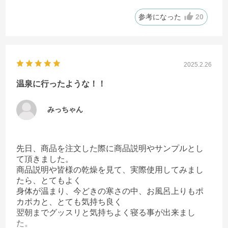
いただきましたが、今後は定期購入なども考えてい
きたいと思っています。今晩はとてもよく眠れそ
参考になった
20
う。明日の肌の様子も楽しみです。これからも再春
館製薬さんの製品を愛用していきます！
2025.2.26
温泉に行ったような！！
みっちゃん
先日、商品を注文した際に商品説明やサンプルとし
て頂きました。
商品説明や皆様の乾燥を見て、実際使用してみまし
たら、とてもよく
身体が温まり、今どきの寒さの中、お風呂上りもポ
カポカと、とても気持ち良く
翌朝までグッスリと気持ちよく寝る事が出来まし
た。