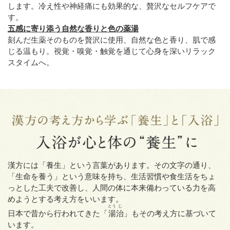
します。冷え性や神経痛にも効果的な、贅沢なセルフケアで
す。
五感に寄り添う自然な香りと色の薬湯
刻んだ生薬そのものを贅沢に使用、自然な色と香り、肌で感
じる温もり。視覚・嗅覚・触覚を通じて心身を深いリラック
スタイムへ。
漢方には「養生」という言葉があります。その文字の通り、
「生命を養う」という意味を持ち、
生活習慣や食生活をちょ
っとした工夫で改善し、
人間の体に本来備わっている力を高
めようとする考え方をいいます。
とう
じ
日本で昔から行われてきた「
湯
治
」もその考え方に基づいて
います。