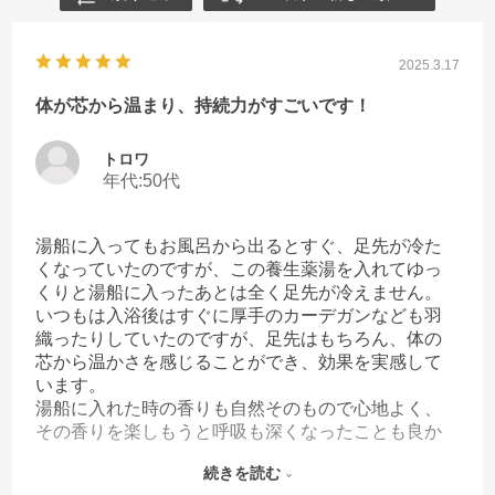
2025.3.17
体が芯から温まり、持続力がすごいです！
トロワ
年代:
50代
湯船に入ってもお風呂から出るとすぐ、足先が冷た
くなっていたのですが、この養生薬湯を入れてゆっ
くりと湯船に入ったあとは全く足先が冷えません。
いつもは入浴後はすぐに厚手のカーデガンなども羽
織ったりしていたのですが、足先はもちろん、体の
芯から温かさを感じることができ、効果を実感して
います。
湯船に入れた時の香りも自然そのもので心地よく、
その香りを楽しもうと呼吸も深くなったことも良か
ったのかもしれません。
続きを読む
今回は商品を買った際のサンプルとして利用させて