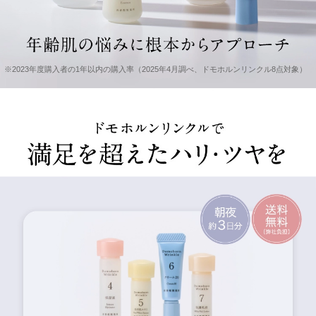
※2023年度購入者の1年以内の購入率（2025年4月調べ、ドモホルンリンクル8点対象）