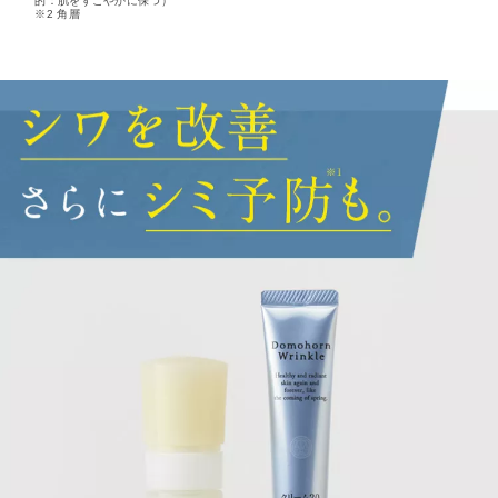
的：肌をすこやかに保つ）
※2 角層