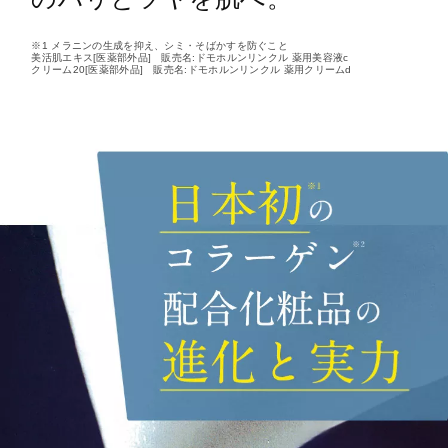
※1 メラニンの生成を抑え、シミ・そばかすを防ぐこと
美活肌エキス[医薬部外品] 販売名:ドモホルンリンクル 薬用美容液c
クリーム20[医薬部外品] 販売名:ドモホルンリンクル 薬用クリームd