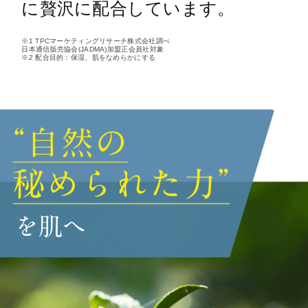
に贅沢に配合しています。
※1 TPCマーケティングリサーチ株式会社調べ
日本通信販売協会(JADMA)加盟正会員社対象
※2 配合目的：保湿、肌をなめらかにする