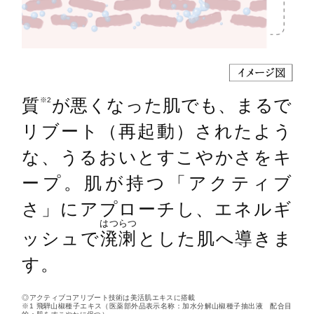
質
が悪くなった肌でも、まるで
※2
リブート（再起動）されたよう
な、うるおいとすこやかさをキ
ープ。肌が持つ「アクティブ
さ」にアプローチし、エネルギ
はつらつ
ッシュで
溌溂
とした肌へ導きま
す。
◎アクティブコアリブート技術は美活肌エキスに搭載
※1 飛騨山椒種子エキス（医薬部外品表示名称：加水分解山椒種子抽出液 配合目