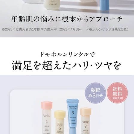
※2023年度購入者の1年以内の購入率（2025年4月調べ、ドモホルンリンクル8点対象）