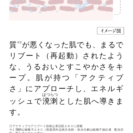
質
が悪くなった肌でも、まるで
※2
リブート（再起動）されたよう
な、うるおいとすこやかさをキ
ープ。肌が持つ「アクティブ
さ」にアプローチし、エネルギ
はつらつ
ッシュで
溌溂
とした肌へ導きま
す。
◎アクティブコアリブート技術は美活肌エキスに搭載
※1 飛騨山椒種子エキス（医薬部外品表示名称：加水分解山椒種子抽出液 配合目