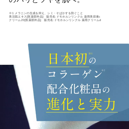
※1 メラニンの生成を抑え、シミ・そばかすを防ぐこと
美活肌エキス[医薬部外品] 販売名:ドモホルンリンクル 薬用美容液c
クリーム20[医薬部外品] 販売名:ドモホルンリンクル 薬用クリームd