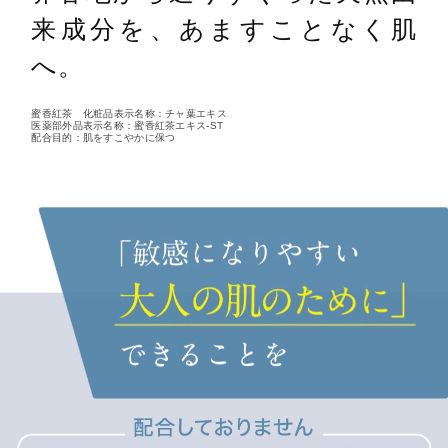
来成分を、あますことなく肌
へ。
蜜香紅茶 化粧品表示名称：チャ葉エキス
医薬部外品表示名称：蜜香紅茶エキス-ST
配合目的：肌をすこやかに保つ