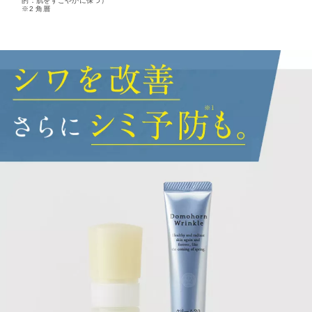
的：肌をすこやかに保つ）
※2 角層