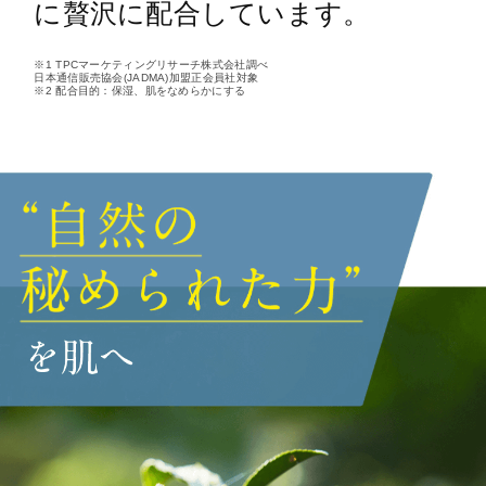
に贅沢に配合しています。
※1 TPCマーケティングリサーチ株式会社調べ
日本通信販売協会(JADMA)加盟正会員社対象
※2 配合目的：保湿、肌をなめらかにする