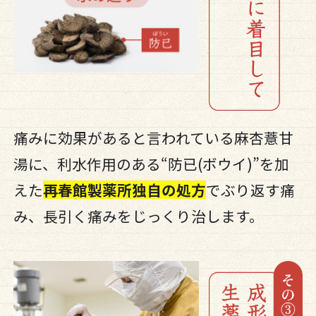
痛みに効果があると言われている麻杏薏甘
湯に、利水作用のある“防已(ボウイ)”を加
えた
再春館製薬所独自の処方
でぶり返す痛
み、長引く痛みをじっくり治します。