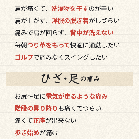
肩が痛くて、
洗濯物を干す
のが辛い
肩が上がず、
洋服の脱ぎ着
がしづらい
痛みで肩が回らず、
背中が洗えない
毎朝
つり革をもって
快適に通勤したい
ゴルフ
で痛みなくスイングしたい
お尻～足に
電気が走るような痛み
階段の昇り降り
も痛くてつらい
痛くて
正座
が出来ない
歩き始め
が痛む