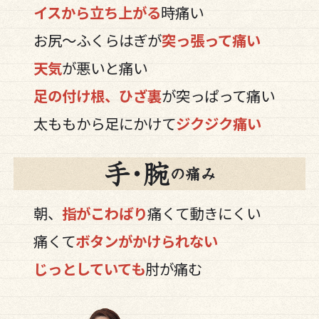
イスから立ち上がる
時痛い
お尻～ふくらはぎが
突っ張って痛い
天気
が悪いと痛い
足の付け根、ひざ裏
が突っぱって痛い
太ももから足にかけて
ジクジク痛い
朝、
指がこわばり
痛くて動きにくい
痛くて
ボタンがかけられない
じっとしていても
肘が痛む