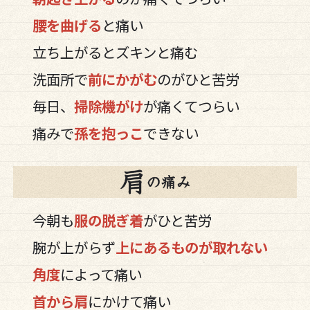
腰を曲げる
と痛い
立ち上がるとズキンと痛む
洗面所で
前にかがむ
のがひと苦労
毎日、
掃除機がけ
が痛くてつらい
痛みで
孫を抱っこ
できない
今朝も
服の脱ぎ着
がひと苦労
腕が上がらず
上にあるものが取れない
角度
によって痛い
首から肩
にかけて痛い