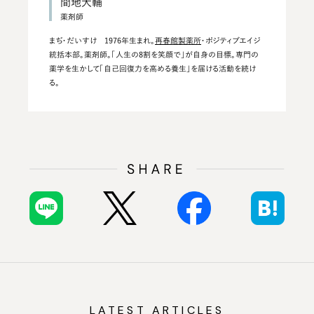
間地大輔
まぢ・だいすけ 1976年生まれ。
再春館製薬所
・ポジティブエイジ
統括本部。薬剤師。「人生の8割を笑顔で」が自身の目標。専門の
薬学を生かして「自己回復力を高める養生」を届ける活動を続け
る。
LATEST ARTICLES