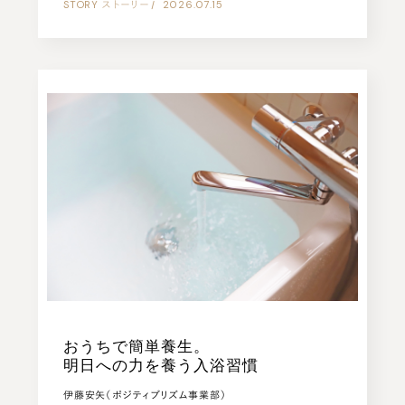
STORY
ストーリー
|
2026.07.15
おうちで簡単養生。
明日への力を養う入浴習慣
伊藤安矢（ポジティブリズム事業部）