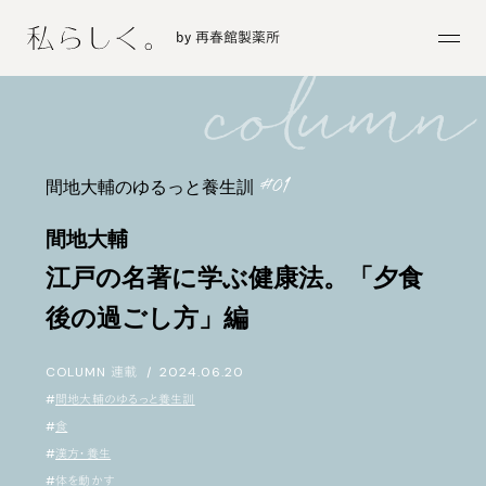
by 再春館製薬所
間地大輔のゆるっと養生訓
間地大輔
江戸の名著に学ぶ健康法。「夕食
後の過ごし方」編
COLUMN
連載
|
2024.06.20
#
間地大輔のゆるっと養生訓
#
食
#
漢方・養生
#
体を動かす