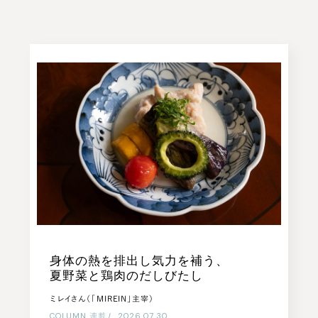
身体の熱を排出し気力を補う、
夏野菜と鶏肉のだしびたし
ミレイさん（「MIREIN」主宰）
COLUMN
連載
|
2026.07.30