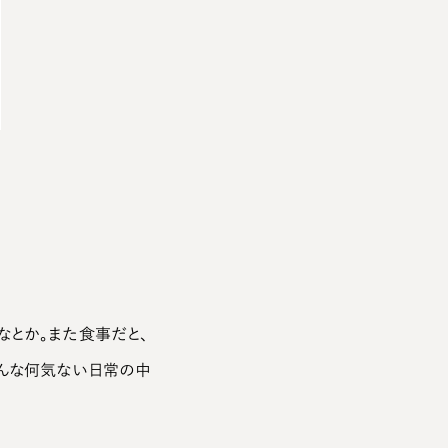
駿河湾を見晴らす海辺は、仕事帰りに立ち寄ってのんびりすることも多い、お気に入りの
場所。
なとか。また食事だと、
そんな何気ない日常の中