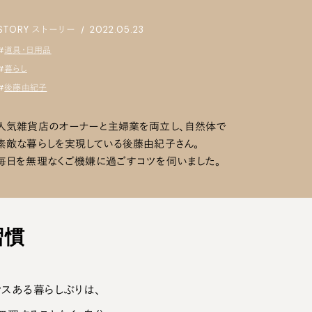
STORY
ストーリー
|
2022.05.23
#
道具・日用品
#
暮らし
#
後藤由紀子
人気雑貨店のオーナーと主婦業を両立し、自然体で
素敵な暮らしを実現している後藤由紀子さん。
毎日を無理なくご機嫌に過ごすコツを伺いました。
習慣
ンスある暮らしぶりは、