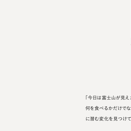
駿河湾を見晴らす海辺は、仕事帰りに立ち寄ってのんびりすることも多い、お気に入りの
場所。
「今日は富士山が見え
何を食べるかだけでな
に潜む変化を見つけて