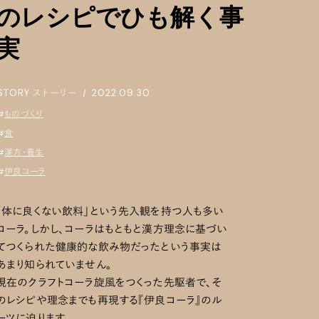
のレシピでひも解く事
実
STORY
ストーリー
|
2022.09.30
#
ものづくり
#
食
#
漢方・養生
#
伊良コーラ
「体に良くない飲料」という先入観を持つ人も多い
コーラ。しかし、コーラはもともと漢方理念に基づい
てつくられた健康的な飲み物だったという事実は
あまり知られていません。
現在のクラフトコーラ旋風をつくった先駆者で、そ
のレシピや理念までも再現する『伊良コーラ』のル
ーツに迫ります。