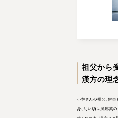
祖父から
漢方の理
小林さんの祖父、伊東
身、幼い頃は風邪薬の