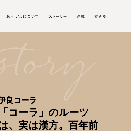
私らしく。について
ストーリー
連載
読み薬
伊良コーラ
「コーラ」のルーツ
は、実は漢方。百年前