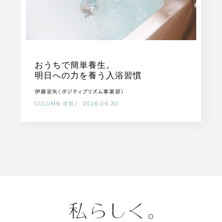
おうちで簡単養生。
明日への力を養う入浴習慣
伊藤安矢（ポジティブリズム事業部）
COLUMN
連載
|
2026.06.30