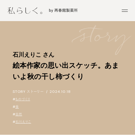
by 再春館製薬所
石川えりこ さん
絵本作家の思い出スケッチ。あま
いよ秋の干し柿づくり
STORY
ストーリー
|
2024.10.18
#
ものづくり
#
食
#
自然
#
石川えりこ