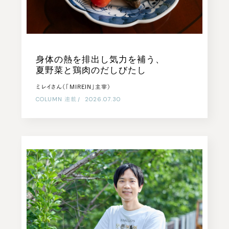
身体の熱を排出し気力を補う、
夏野菜と鶏肉のだしびたし
ミレイさん（「MIREIN」主宰）
COLUMN
連載
|
2026.07.30