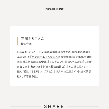
2024.10.18
更新
石川えりこさん
いしかわ・えりこ 1955年福岡県嘉麻市生まれ。幼少期の体験を
基に描いた
『ボタ山であそんだころ』
（福音館書店）で第46回講談
社出版文化賞絵本賞受賞。『てんきのいい日はつくしとり』『しぶが
き ほしがき あまいかき』（全て福音館書店）、『かんけり』（アリス
館）、『庭にくるとり』（ポプラ社）、『ほんやねこ』『カイト』（全て講談
社）など著書多数。