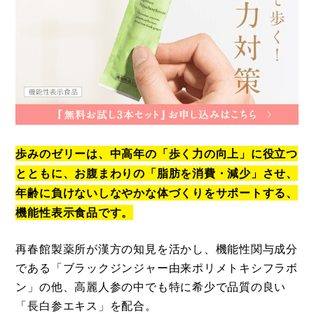
歩みのゼリーは、中高年の「歩く力の向上」に役立つ
とともに、お腹まわりの「脂肪を消費・減少」させ、
年齢に負けないしなやかな体づくりをサポートする、
機能性表示食品です。
再春館製薬所が漢方の知見を活かし、機能性関与成分
である「ブラックジンジャー由来ポリメトキシフラボ
ン」の他、高麗人参の中でも特に希少で品質の良い
「長白参エキス」を配合。