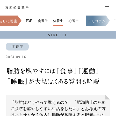
らしに養生
TOP
食養生
体養生
心養生
ドモコラム
STRETCH
体養生
2024.09.16
脂肪を燃やすには「食事」「運動」
「睡眠」が大切！よくある質問も解説
「脂肪はどうやって燃えるの？」「肥満防止のため
に脂肪を燃やしやすい生活をしたい」とお考えの方
はいませんか？体内に脂肪が蓄積すると肥満につな