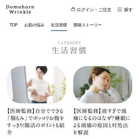
ログイン・ご注文
探す
TOP
お肌の悩み
生活習慣
開発ストーリー
CATEGORY
生活習慣
【医師監修】自分でできる
【医師監修】寝すぎで頭
「腸もみ」でポッコリお腹を
痛になるのはなぜ？睡眠に
すっきり！腸活のポイントも紹
よる頭痛の原因と対処法
介
を解説