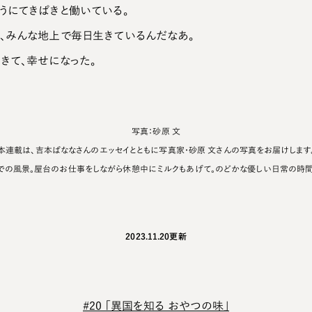
うにてきぱきと働いている。
、みんな地上で毎日生きているんだなあ。
きて、幸せになった。
写真：砂原 文
本連載は、吉本ばななさんのエッセイとともに写真家・砂原 文さんの写真をお届けします
での風景。屋台のお仕事をしながら休憩中にミルクもあげて。のどかな優しい日常の時間
2023.11.20
更新
#20 「異国を知る おやつの味」