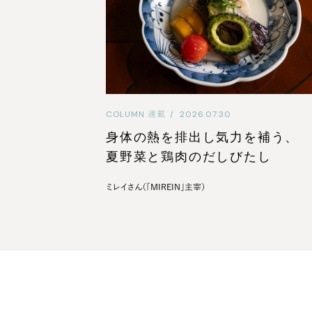
COLUMN
連載
|
2026.07.30
身体の熱を排出し気力を補う、
夏野菜と鶏肉のだしびたし
ミレイさん（「MIREIN」主宰）