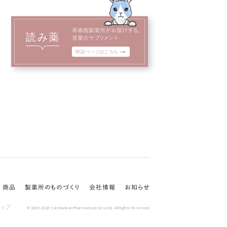
再春館製薬所がお届けする、
読み薬
言葉のサプリメント
特設ページはこちら
商品
製薬所のものづくり
会社情報
お知らせ
マップ
© 2001-
2026
Saishunkan Pharmaceutical co.,ltd. All Rights Reserved.