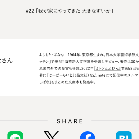
#22 「我が家にやってきた 大きなすいか」
よしもと・ばなな 1964年、東京都生まれ。日本大学藝術学部文
なさん
ッチン』で第６回海燕新人文学賞を受賞しデビュー。著作は30
れ国内外での受賞も多数。2022年
『ミトンとふびん』
で第58回
著に『はーばーらいと』（晶文社）など。
note
にて配信中のメルマ
しばな」をまとめた文庫本も発売中。