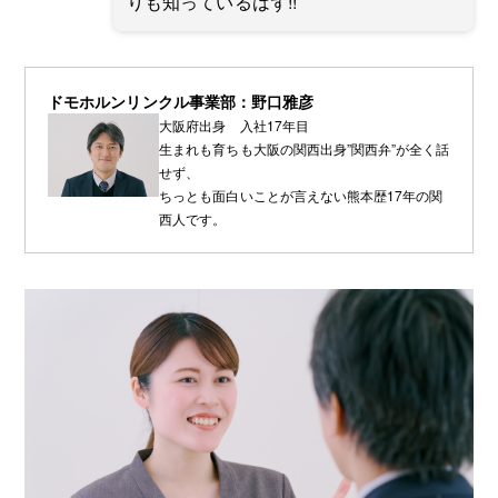
りも知っているはず!!
ドモホルンリンクル事業部：野口雅彦
大阪府出身 入社17年目
生まれも育ちも大阪の関西出身”関西弁”が全く話
せず、
ちっとも面白いことが言えない熊本歴17年の関
西人です。