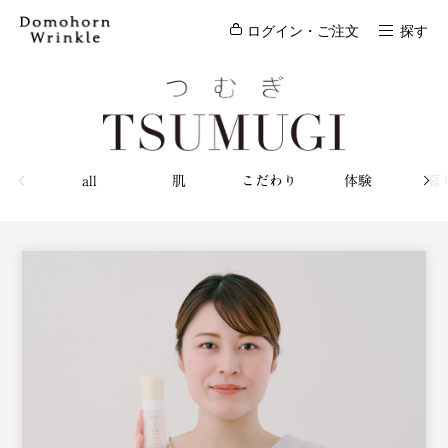
ログイン・ご注文
探す
all
肌
こだわり
体験
暮