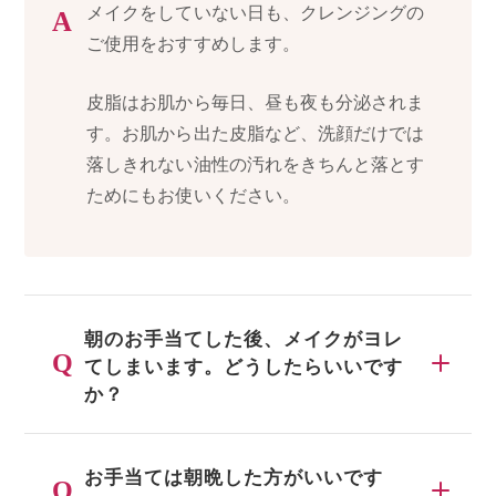
メイクをしていない日も、クレンジングの
ご使用をおすすめします。
皮脂はお肌から毎日、昼も夜も分泌されま
敏感肌の方へドモホ
今日から取り入れら
す。お肌から出た皮脂など、洗顔だけでは
ルンリンクルを安心
れる、お手当て方法
落しきれない油性の汚れをきちんと落とす
してお使いいただく
や生活のアドバイス
ためにもお使いください。
ために
をご紹介
朝のお手当てした後、メイクがヨレ
てしまいます。どうしたらいいです
か？
お手当ては朝晩した方がいいです