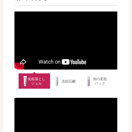
化粧落とし
泡の柔肌
洗顔石鹸
ジェル
パック