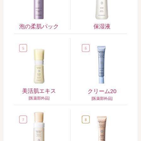
泡の柔肌パック
保湿液
美活肌エキス
クリーム20
[医薬部外品]
[医薬部外品]