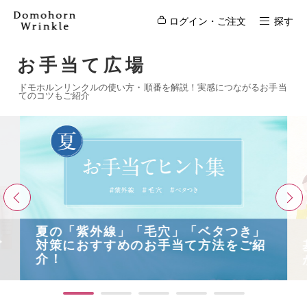
ログイン・ご注文
探す
お手当て広場
ドモホルンリンクルの使い方・順番を解説！実感につながるお手当
てのコツもご紹介
夏の「紫外線」「毛穴」「ベタつき」
対策におすすめのお手当て方法をご紹
基
介！
が