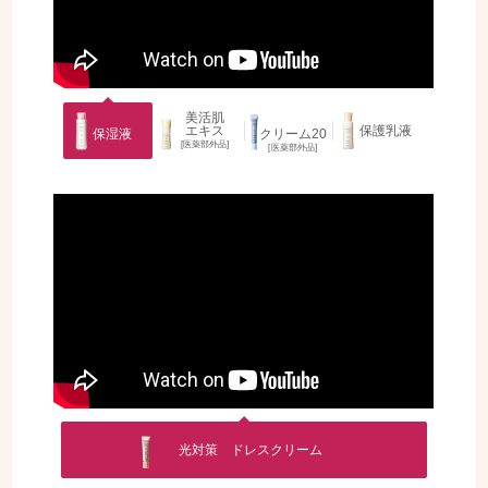
美活肌
エキス
保護乳液
保湿液
クリーム20
[医薬部外品]
[医薬部外品]
光対策 ドレスクリーム