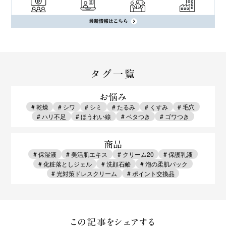
タグ一覧
お悩み
# 乾燥
# シワ
# シミ
# たるみ
# くすみ
# 毛穴
# ハリ不足
# ほうれい線
# ベタつき
# ゴワつき
商品
# 保湿液
# 美活肌エキス
# クリーム20
# 保護乳液
# 化粧落としジェル
# 洗顔石鹸
# 泡の柔肌パック
# 光対策ドレスクリーム
# ポイント交換品
この記事をシェアする