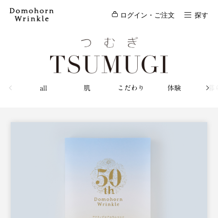
ログイン・ご注文
探す
all
肌
こだわり
体験
暮