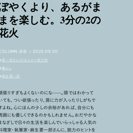
ぼやくより、あるがま
まを楽しむ。3分の2の
花火
COLUMN
連載
|
2025.09.30
#
要一郎さんのほんのり脱力術
#
暮らし
#
麻生要一郎
頑張りすぎもよくないのにな——。頭ではわかって
いても、つい欲張ったり、肩に力が入ったりしがちで
すよね。心にほんの少しの余裕があれば、自分にも
周囲にも優しくできるのかもしれません。おだやかな
まなざしで日々の生活を楽しんでいらっしゃる人気の
料理家・執筆家・麻生要一郎さんに、脱力のヒントを