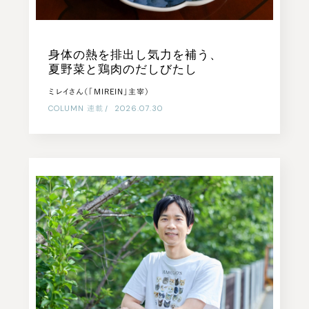
身体の熱を排出し気力を補う、
夏野菜と鶏肉のだしびたし
ミレイさん（「MIREIN」主宰）
COLUMN
連載
|
2026.07.30