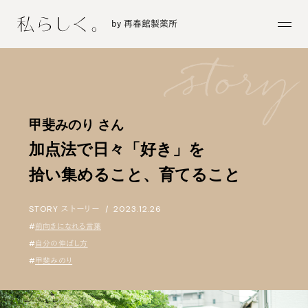
by 再春館製薬所
甲斐みのり さん
加点法で日々「好き」を
拾い集めること、育てること
STORY
ストーリー
|
2023.12.26
#
前向きになれる言葉
#
自分の伸ばし方
#
甲斐みのり