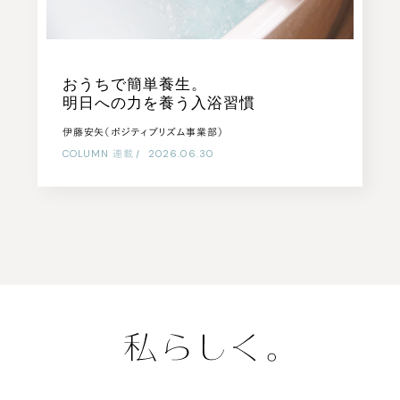
おうちで簡単養生。
明日への力を養う入浴習慣
伊藤安矢（ポジティブリズム事業部）
COLUMN
連載
|
2026.06.30