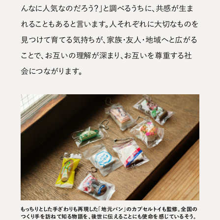
んなに人気なのだろう？」と調べるうちに、共感が生ま
れることもあると言います。人それぞれに大切なものを
見つけて育てる気持ちが、家族・友人・地域へと広がる
ことで、お互いの理解が深まり、お互いを尊重する社
会につながります。
けしのコ
もっちりとした手ざわりも再現した「地元パン」のカプセルトイも監修。全国の
形・色・
つくり手を訪ねて知る物語を、後世に伝えることにも使命を感じているそう。
な要素