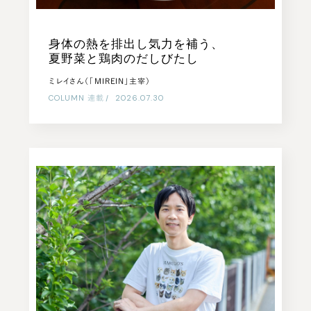
身体の熱を排出し気力を補う、
夏野菜と鶏肉のだしびたし
ミレイさん（「MIREIN」主宰）
COLUMN
連載
|
2026.07.30