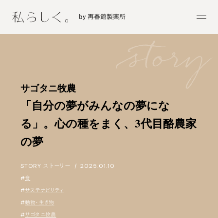
by 再春館製薬所
サゴタニ牧農
「自分の夢がみんなの夢にな
る」。心の種をまく、3代目酪農家
の夢
STORY
ストーリー
|
2025.01.10
#
食
#
サステナビリティ
#
動物・生き物
#
サゴタニ牧農