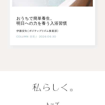
おうちで簡単養生。
明日への力を養う入浴習慣
伊藤安矢（ポジティブリズム事業部）
COLUMN
連載
|
2026.06.30
トップ