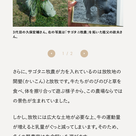
。船と汽
３代目の久保宏輔さん。右の写真は「サゴタニ牧農」を拓いた祖父の政夫さ
小説家
酪農と人
ん。
車で1,
間』に描
1
/
2
さらに、サゴタニ牧農が力を入れているのは放牧地の
開墾（かいこん）と放牧です。牛たちがのびのびと草を
食べ、体を擦り合って遊ぶ様子から、この農場ならでは
の景色が生まれていました。
しかし、放牧には広大な土地が必要な上、牛の運動量
が増えると乳量がぐっと減ってしまいます。そのため、