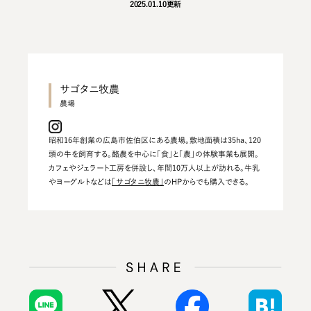
2025.01.10
更新
サゴタニ牧農
昭和16年創業の広島市佐伯区にある農場。敷地面積は35ha、120
頭の牛を飼育する。酪農を中心に「食」と「農」の体験事業も展開。
カフェやジェラート工房を併設し、年間10万人以上が訪れる。牛乳
やヨーグルトなどは
「サゴタニ牧農」
のHPからでも購入できる。