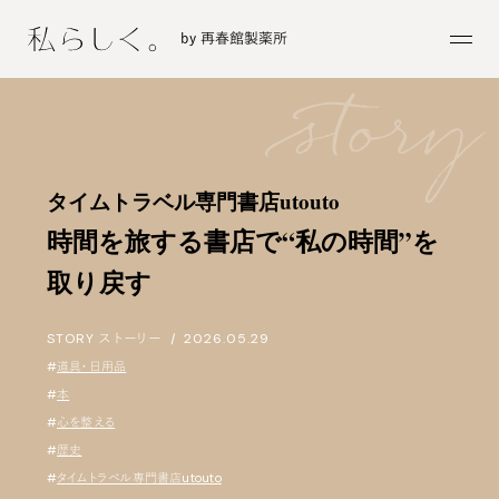
by 再春館製薬所
タイムトラベル専門書店utouto
時間を旅する書店で“私の時間”を
取り戻す
STORY
ストーリー
|
2026.05.29
#
道具・日用品
#
本
#
心を整える
#
歴史
#
タイムトラベル専門書店utouto