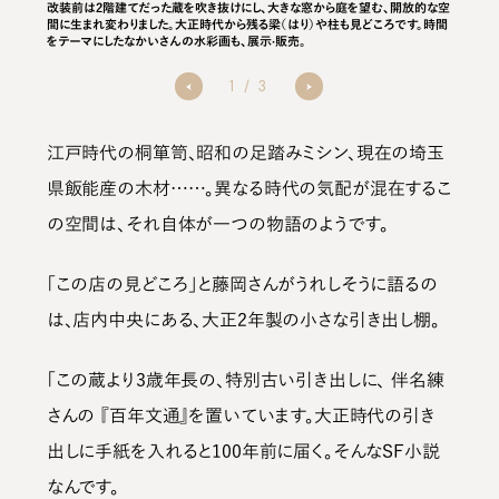
としてい
改装前は2階建てだった蔵を吹き抜けにし、大きな窓から庭を望む、開放的な空
昭和の時
間に生まれ変わりました。大正時代から残る梁（はり）や柱も見どころです。時間
具の陳列
をテーマにしたなかいさんの水彩画も、展示·販売。
1
/
3
江戸時代の桐箪笥、昭和の足踏みミシン、現在の埼玉
県飯能産の木材……。異なる時代の気配が混在するこ
の空間は、それ自体が一つの物語のようです。
「この店の見どころ」と藤岡さんがうれしそうに語るの
は、店内中央にある、大正2年製の小さな引き出し棚。
「この蔵より3歳年長の、特別古い引き出しに、 伴名練
さんの 『百年文通』を置いています。大正時代の引き
出しに手紙を入れると100年前に届く。そんなSF小説
なんです。