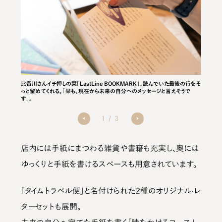
、なかいさ
比留川さんイチ押しの栞「LastLine BOOKMARK」。読んでいた最後の行をそ
最短1分
グにより種
っと留めてくれる。「栞も、現在から未来の自分へのメッセージと言えそうで
砂が落ち
す」。
1
/
3
店内には手紙にまつわる雑貨や書籍も充実し、奥には
ゆっくりと手紙を書けるスペースも用意されています。
「タイムトラベル便」と名付けられた2種のオリジナル·レ
ターセットも展開。