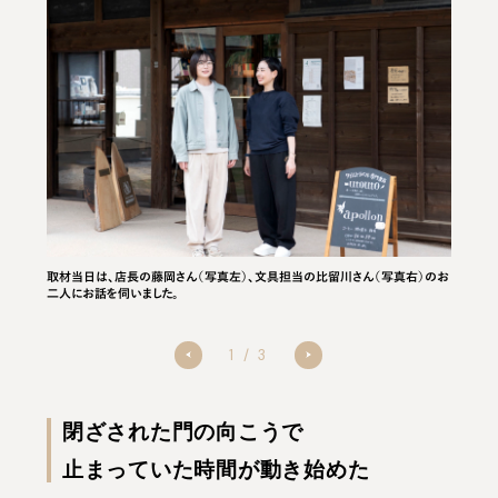
子とスペシ
取材当日は、店長の藤岡さん（写真左）、文具担当の比留川さん（写真右）のお
基本的に
したあと
二人にお話を伺いました。
をおこな
1
/
3
閉ざされた門の向こうで
止まっていた時間が動き始めた