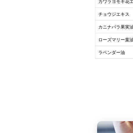
カワラヨモギ花
チョウジエキス
カニナバラ果実
ローズマリー葉
ラベンダー油