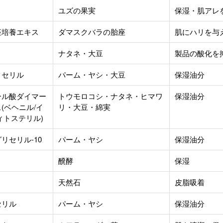
ユズの果実
保湿・肌アレ
座培養エキス
ダマスクバラの胎座
肌にハリを与
ナタネ・大豆
製品の酸化を
リセリル
パーム・ヤシ・大豆
保湿油分
ール酸ダイマー
トウモロコシ・ナタネ・ヒマワ
保湿油分
(ベヘニル/イ
リ・大豆・綿実
ィトステリル)
リセリル-10
パーム・ヤシ
保湿油分
醗酵
保湿
天然石
皮脂吸着
セリル
パーム・ヤシ
保湿油分