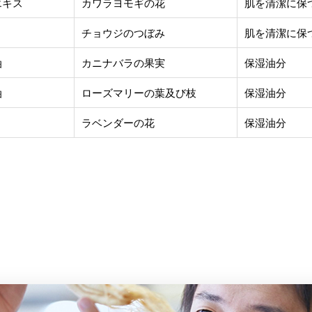
エキス
カワラヨモギの花
肌を清潔に保
チョウジのつぼみ
肌を清潔に保
油
カニナバラの果実
保湿油分
油
ローズマリーの葉及び枝
保湿油分
ラベンダーの花
保湿油分