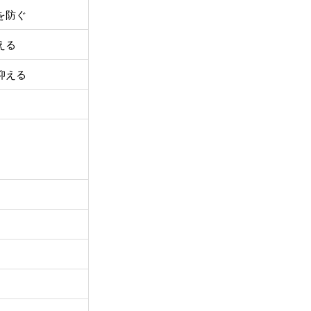
を防ぐ
える
抑える