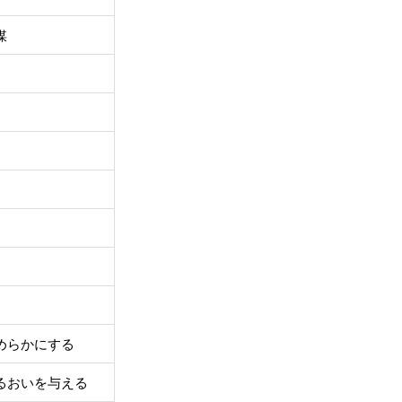
媒
めらかにする
るおいを与える