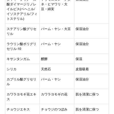
酸ダイマージリノレ
ネ・ヒマワリ・大
イルビス(ベヘニル/
豆・綿実
イソステアリル/フィ
トステリル)
ステアリン酸グリセ
パーム・ヤシ・大豆
保湿油分
リル
ラウリン酸ポリグリ
パーム・ヤシ
保湿油分
セリル-10
キサンタンガム
醗酵
保湿
シリカ
天然石
皮脂吸着
カプリル酸グリセリ
パーム・ヤシ
保湿油分
ル
カワラヨモギ花エキ
カワラヨモギの花
肌を清潔に保つ
ス
チョウジエキス
チョウジのつぼみ
肌を清潔に保つ