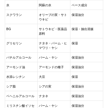
水
阿蘇の水
ベース成分
スクワラン
オリーブの実・サト
保湿油分
ウキビ
BG
サトウキビ・医薬品
保湿・抽出溶媒
原料
グリセリン
ナタネ・パーム・ヒ
保湿
マワリ・ヤシ
バチルアルコール
パーム・ヤシ
保湿油分
アーモンド油
アーモンドの種子
保湿油分
水添レシチン
大豆
保湿
シア脂
シアの実
保湿油分
ベヘニルアルコール
ナタネ
保湿油分
ミリスチン酸イソセ
パーム・ヤシ
保湿油分