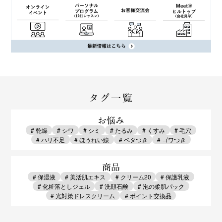
タグ一覧
お悩み
# 乾燥
# シワ
# シミ
# たるみ
# くすみ
# 毛穴
# ハリ不足
# ほうれい線
# ベタつき
# ゴワつき
商品
# 保湿液
# 美活肌エキス
# クリーム20
# 保護乳液
# 化粧落としジェル
# 洗顔石鹸
# 泡の柔肌パック
# 光対策ドレスクリーム
# ポイント交換品