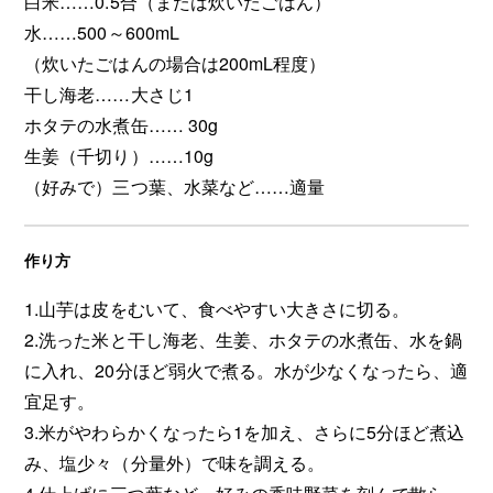
白米……0.5合（または炊いたごはん）
水……500～600mL
（炊いたごはんの場合は200mL程度）
干し海老……大さじ1
ホタテの水煮缶…… 30g
生姜（千切り）……10g
（好みで）三つ葉、水菜など……適量
作り方
1.山芋は皮をむいて、食べやすい大きさに切る。
2.洗った米と干し海老、生姜、ホタテの水煮缶、水を鍋
に入れ、20分ほど弱火で煮る。水が少なくなったら、適
宜足す。
3.米がやわらかくなったら1を加え、さらに5分ほど煮込
み、塩少々（分量外）で味を調える。