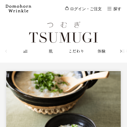
ログイン・ご注文
探す
all
肌
こだわり
体験
暮