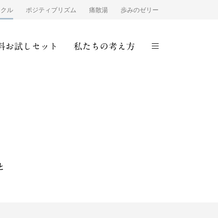
ンクル
ポジティブリズム
痛散湯
歩みのゼリー
料お試しセット
私たちの考え方
と