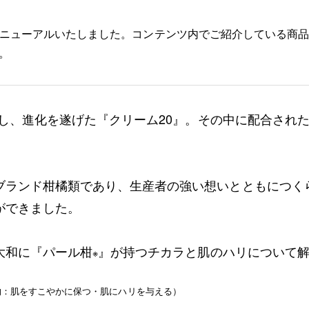
点はリニューアルいたしました。コンテンツ内でご紹介している商
。
アルし、進化を遂げた『クリーム20』。その中に配合され
ブランド柑橘類であり、生産者の強い想いとともにつく
ができました。
大和に『パール柑
』が持つチカラと肌のハリについて
※
的：肌をすこやかに保つ・肌にハリを与える）