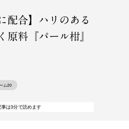
0に配合】ハリのある
く原料『パール柑』
ーム20
記事は3分で読めます