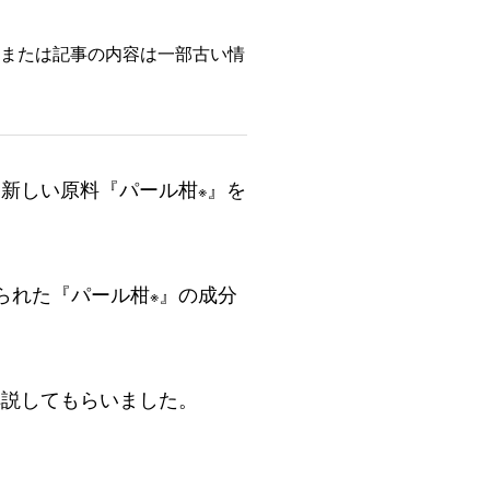
品または記事の内容は一部古い情
た新しい原料『パール柑
』を
※
られた『パール柑
』の成分
※
解説してもらいました。