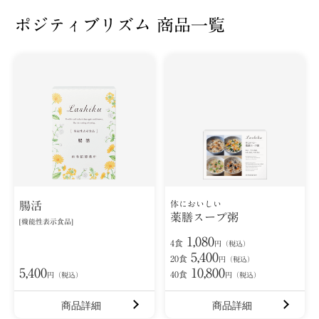
ポジティブリズム 商品一覧
体においしい
腸活
薬膳スープ粥
[機能性表示食品]
1,080
4食
円（税込）
5,400
20食
円（税込）
5,400
10,800
40食
円（税込）
円（税込）
商品詳細
商品詳細