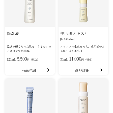
保湿液
美活肌エキス
※1
[医薬部外品]
乾燥で硬くなった肌を、うるおいで
メラニンの生成を抑え、透明感のあ
ときほぐす化粧水。
る肌へ導く美容液。
5,500
11,000
120mL
30mL
円（税込）
円（税込）
商品詳細
商品詳細