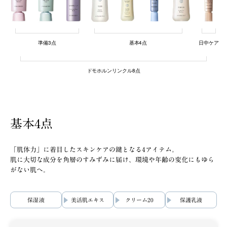
準備3点
基本4点
日中ケア
ドモホルンリンクル8点
基本4点
「肌体力」に着目したスキンケアの鍵となる4アイテム。
肌に大切な成分を角層のすみずみに届け、環境や年齢の変化にもゆら
がない肌へ。
保湿液
美活肌エキス
クリーム20
保護乳液