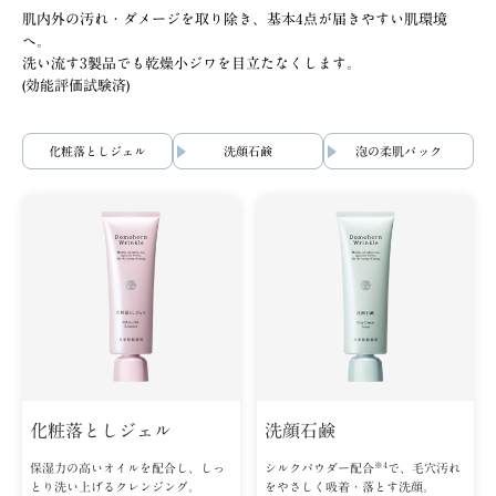
肌内外の汚れ・ダメージを取り除き、基本4点が届きやすい肌環境
へ。
洗い流す3製品でも乾燥小ジワを目立たなくします。
(効能評価試験済)
化粧落としジェル
洗顔石鹸
泡の柔肌パック
化粧落としジェル
洗顔石鹸
※4
保湿力の高いオイルを配合し、しっ
シルクパウダー配合
で、毛穴汚れ
とり洗い上げるクレンジング。
をやさしく吸着・落とす洗顔。