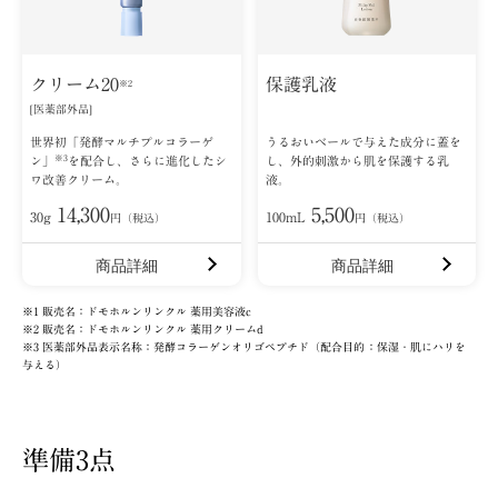
クリーム20
保護乳液
※2
[医薬部外品]
世界初「発酵マルチプルコラーゲ
うるおいベールで与えた成分に蓋を
※3
ン」
を配合し、さらに進化したシ
し、外的刺激から肌を保護する乳
ワ改善クリーム。
液。
14,300
5,500
30g
100mL
円（税込）
円（税込）
商品詳細
商品詳細
※1 販売名：ドモホルンリンクル 薬用美容液c
※2 販売名：ドモホルンリンクル 薬用クリームd
※3 医薬部外品表示名称：発酵コラーゲンオリゴペプチド（配合目的：保湿・肌にハリを
与える）
準備3点