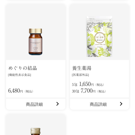
めぐりの結晶
養生薬湯
[機能性表示食品]
[医薬部外品]
1,650
5包
円（税込）
6,480
7,700
30包
円（税込）
円（税込）
商品詳細
商品詳細