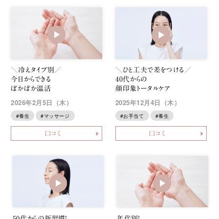
＼ひと工夫で差をつける／
＼冷えタイプ別／
40代からの
今日からできる
顔印象トータルケア
ぽかぽか温活
2025年12月4日（木）
2026年2月5日（木）
#お手当て
#養生
#養生
#マッサージ
口コミ
口コミ
50代からの新習慣！
年代別！