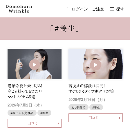
ログイン・ご注文
探す
「#養生」
過酷な夏を乗り切る！
若見えの秘訣は目元！
今こそ持っておきたい
すぐできるタイプ別クマ対策
マストアイテム5選
2026年3月16日（月）
2026年7月2日（木）
#お手当て
#養生
#ポイント交換品
#養生
口コミ
口コミ