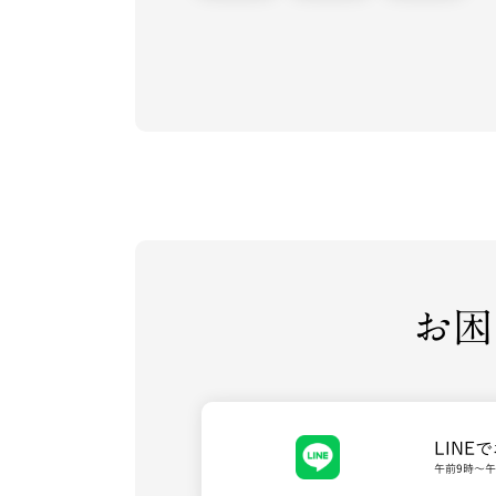
お困
LINE
午前9時～