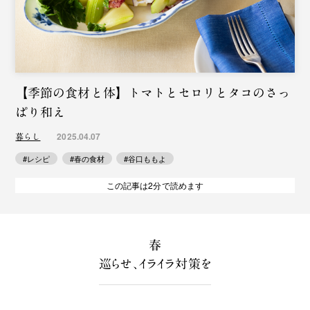
【季節の食材と体】トマトとセロリとタコのさっ
ぱり和え
2025.04.07
暮らし
#レシピ
#春の食材
#谷口ももよ
この記事は2分で読めます
春
巡らせ、イライラ対策を