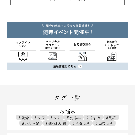
タグ一覧
お悩み
# 乾燥
# シワ
# シミ
# たるみ
# くすみ
# 毛穴
# ハリ不足
# ほうれい線
# ベタつき
# ゴワつき