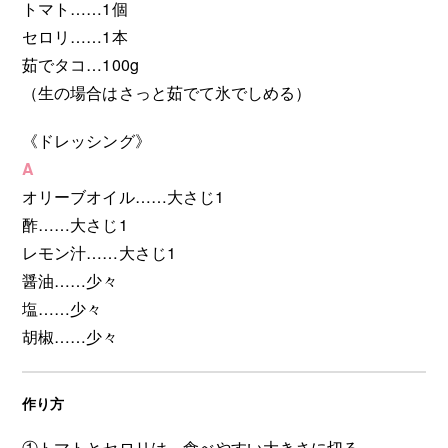
トマト……1個
セロリ……1本
茹でタコ…100g
（生の場合はさっと茹でて氷でしめる）
《ドレッシング》
A
オリーブオイル……大さじ1
酢……大さじ1
レモン汁……大さじ1
醤油……少々
塩……少々
胡椒……少々
作り方
①トマトとセロリは、食べやすい大きさに切る。