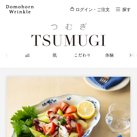
ログイン・ご注文
探す
all
肌
こだわり
体験
暮