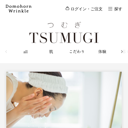
ログイン・ご注文
探す
all
肌
こだわり
体験
暮