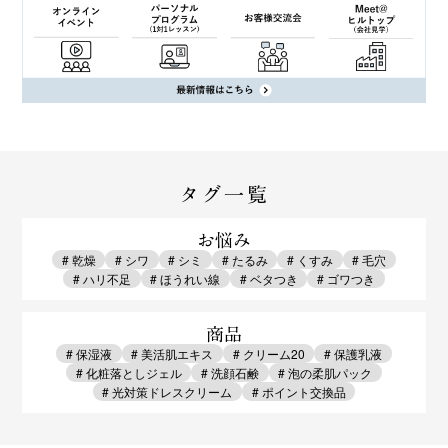
タグ一覧
お悩み
# 乾燥
# シワ
# シミ
# たるみ
# くすみ
# 毛穴
# ハリ不足
# ほうれい線
# ベタつき
# ゴワつき
商品
# 保湿液
# 美活肌エキス
# クリーム20
# 保護乳液
# 化粧落としジェル
# 洗顔石鹸
# 泡の柔肌パック
# 光対策ドレスクリーム
# ポイント交換品