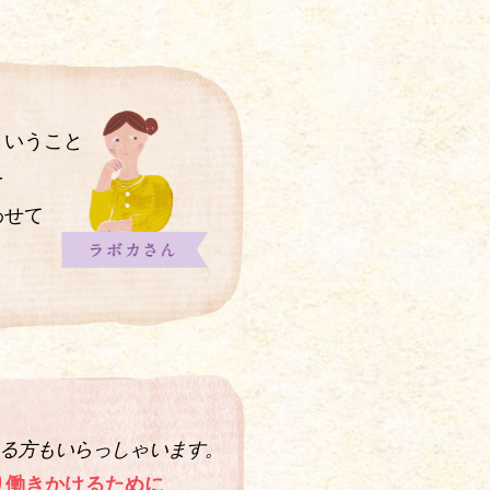
ということ
を
わせて
る方もいらっしゃい
ます。
り働きかける
ために