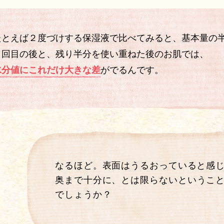
たとえば２度づけする保湿液で比べてみると、基本量の
１回目の後と、残り半分を使い重ねた後の
お肌では、
水分値にこれだけ大きな差
がでるんです。
なるほど。表面はうるおっていると
感
奥まで十分に、とは
限らないというこ
でしょうか？