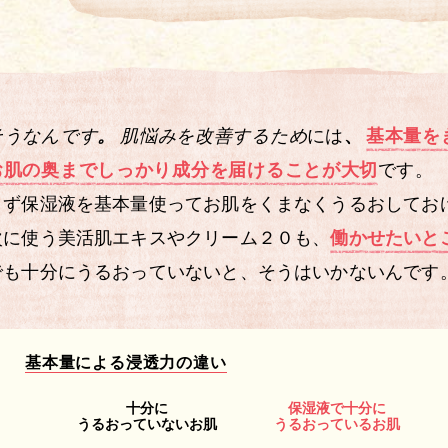
そうなんです
。
肌悩みを改善するため
には
、
基本量を
お肌の
奥までしっかり成分を届けることが
大切
です。
まず保湿液を基本量使って
お肌をくまなくうるおしてお
次に使う美活肌エキスやクリーム２０も、
働かせたいと
でも十分にうるおっていないと、
そうはいかないんです
基本量による浸透力の違い
十分に
保湿液で十分に
うるおっていないお肌
うるおっているお肌