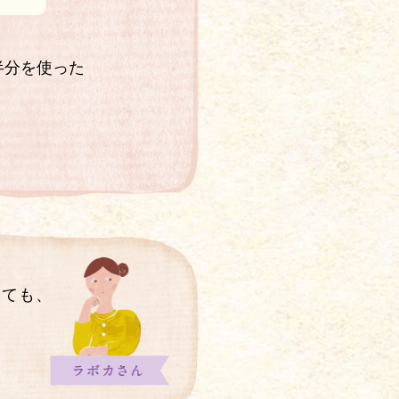
半分を使った
じても、
と