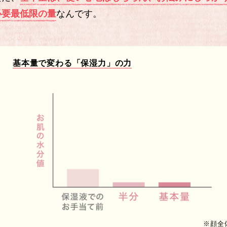
必要最低限の量
なんです。
基本量で変わる「保湿力」の力
※顔全