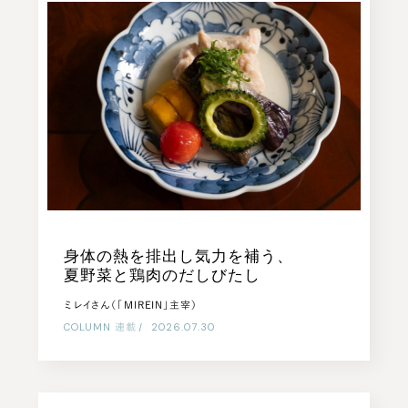
身体の熱を排出し気力を補う、
夏野菜と鶏肉のだしびたし
ミレイさん（「MIREIN」主宰）
COLUMN
連載
|
2026.07.30