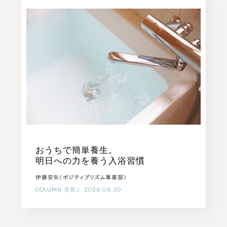
おうちで簡単養生。
明日への力を養う入浴習慣
伊藤安矢（ポジティブリズム事業部）
COLUMN
連載
|
2026.06.30