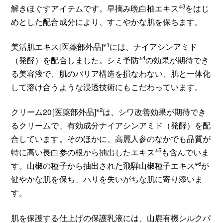
※3
解きほぐすアイテムです。早摘み晩白柚エキス
をはじ
めとした配合成分により、すこやかな肌を保ちます。
※1
美活肌エキス[医薬部外品]
には、ナイアシンアミド
※4
（発酵）を配合しました。シミ予防
の効果が期待でき
る美容液で、肌のバリア構造を損なわない、肌と一体化
して溶け合うような浸透技術にもこだわっています。
※2
クリーム20[医薬部外品]
は、シワ改善効果が期待でき
るクリームで、有効成分ナイアシンアミド（発酵）を配
合しています。そのほかに、高麗人参のなかでも品質が
※5
特に高い長白参の根から抽出したエキス
も含んでいま
※6
す。山椒の種子から抽出された飛騨山椒種子エキス
が
健やかな肌を保ち、ハリを失いがちな肌に寄り添いま
す。
肌を保護する仕上げの保護乳液には、山鹿有機シルクパ