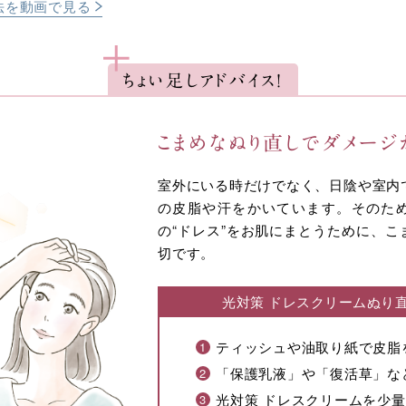
法を動画で見る
ちょい足しアドバイス！
こまめなぬり直しで
ダメージ
室外にいる時だけでなく、日陰や室内
の皮脂や汗をかいています。そのた
の“ドレス”をお肌にまとうために、こ
切です。
光対策 ドレスクリームぬり
ティッシュや油取り紙で皮脂
「保護乳液」や「復活草」な
光対策 ドレスクリームを少