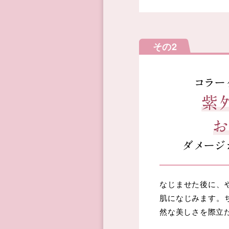
その2
コラー
紫
お
ダメージ
なじませた後に、
肌になじみます。
然な美しさを際立