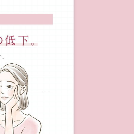
の低下。
。