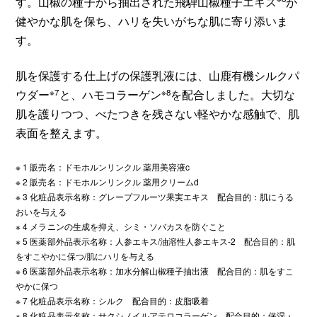
す。山椒の種子から抽出された飛騨山椒種子エキス
が
健やかな肌を保ち、ハリを失いがちな肌に寄り添いま
す。
肌を保護する仕上げの保護乳液には、山鹿有機シルクパ
※7
※8
ウダー
と、ハモコラーゲン
を配合しました。大切な
肌を護りつつ、べたつきを残さない軽やかな感触で、肌
表面を整えます。
※ 1 販売名：ドモホルンリンクル 薬用美容液c
※ 2 販売名：ドモホルンリンクル 薬用クリームd
※ 3 化粧品表示名称：グレープフルーツ果実エキス 配合目的：肌にうる
おいを与える
※ 4 メラニンの生成を抑え、シミ・ソバカスを防ぐこと
※ 5 医薬部外品表示名称：人参エキス/油溶性人参エキス-2 配合目的：肌
をすこやかに保つ/肌にハリを与える
※ 6 医薬部外品表示名称：加水分解山椒種子抽出液 配合目的：肌をすこ
やかに保つ
※ 7 化粧品表示名称：シルク 配合目的：皮脂吸着
※ 8 化粧品表示名称：サクシノイルアテロコラーゲン 配合目的：保湿・