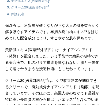
美活肌エキス[医薬部外品]
※2
クリーム20[医薬部外品]
保護乳液
保湿液は、角質層が硬くなりがちな大人の肌を柔らかく
※3
解きほぐすアイテムです。早摘み晩白柚エキス
をはじ
めとした配合成分により、すこやかな肌を保ちます。
※1
美活肌エキス[医薬部外品]
には、ナイアシンアミド
※4
（発酵）を配合しました。シミ予防
の効果が期待でき
る美容液で、肌のバリア構造を損なわない、肌と一体化
して溶け合うような浸透技術にもこだわっています。
※2
クリーム20[医薬部外品]
は、シワ改善効果が期待でき
るクリームで、有効成分ナイアシンアミド（発酵）を配
合しています。そのほかに、高麗人参のなかでも品質が
※5
特に高い長白参の根から抽出したエキス
も含んでいま
※6