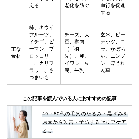
える
老化を防ぐ
血行を促進
する
柿、キウイ
フルーツ、
チーズ、大
玄米、ピー
イチゴ、ピ
豆、鶏肉
ナッツ、ニ
主な
ーマン、ブ
（手羽
ラ、かぼち
食材
ロッコリ
先）、卵、
ゃ、ニンジ
ー、カリフ
イワシ、豆
ン、ほうれ
ラワー、さ
腐、牛乳
ん草
つまいも
この記事を読んでいる人におすすめの記事
40・50代の毛穴のたるみ・黒ずみを
原因から改善・予防するセルフケア
とは