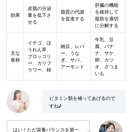
肝臓の機能
皮脂の分泌
脂質の代謝
を維持して
効果
量を低下さ
を促進する
脂肪を適切
せる
に分解する
牛乳、豆
イチゴ、ほ
納豆、レバ
腐、バナ
うれん草、
主な
ー、うな
ナ、サケ、
ブロッコリ
食材
ぎ、サバ、
卵、カツ
ー、カリフ
アーモンド
オ、さつま
ラワー、柿
いも
ビタミン類を補ってあげるので
すね♪
はい！ただ栄養バランスを第一