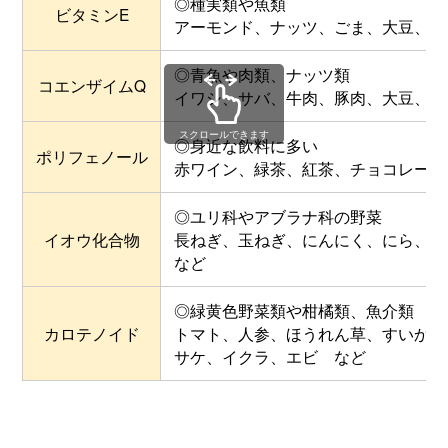
◎種実類や魚類
ビタミンE
アーモンド、ナッツ、ごま、大豆、カ
◎青魚や肉類、ナッツ類
コエンザイムQ
イワシ、サバ、牛肉、豚肉、大豆、ピ
スクロールできます
◎身近な飲料に多い
ポリフェノール
赤ワイン、緑茶、紅茶、チョコレート
◎ユリ科やアブラナ科の野菜
イオウ化合物
長ねぎ、玉ねぎ、にんにく、にら、キ
など
◎緑黄色野菜類や柑橘類、魚介類
カロテノイド
トマト、人参、ほうれん草、すいか、
サケ、イクラ、エビ など