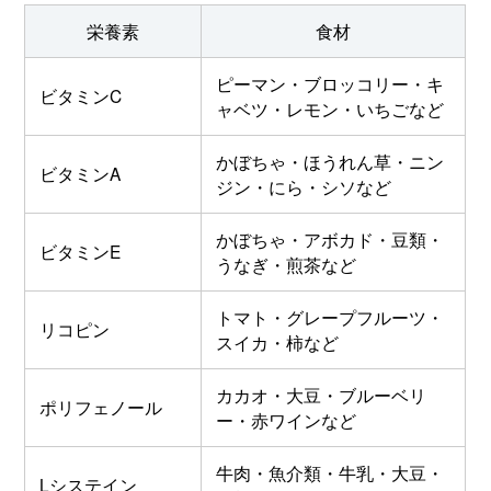
栄養素
食材
ピーマン・ブロッコリー・キ
ビタミンC
ャベツ・レモン・いちごなど
かぼちゃ・ほうれん草・ニン
ビタミンA
ジン・にら・シソなど
かぼちゃ・アボカド・豆類・
ビタミンE
うなぎ・煎茶など
トマト・グレープフルーツ・
リコピン
スイカ・柿など
カカオ・大豆・ブルーベリ
ポリフェノール
ー・赤ワインなど
牛肉・魚介類・牛乳・大豆・
Lシステイン