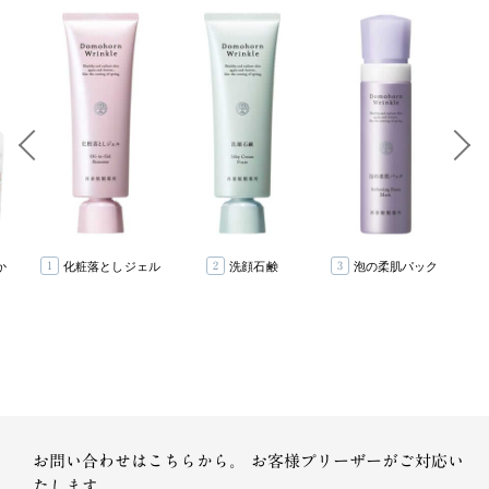
か
化粧落としジェル
洗顔石鹸
泡の柔肌パック
1
2
3
］
1
2
3
4
5
6
お問い合わせはこちらから。
お客様プリーザーがご対応い
たします。