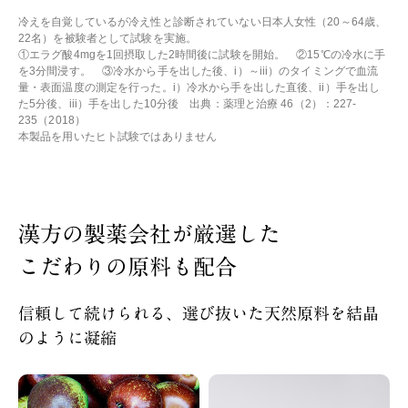
冷えを自覚しているが冷え性と診断されていない日本人女性（20～64歳、
22名）を被験者として試験を実施。
①エラグ酸4mgを1回摂取した2時間後に試験を開始。 ②15℃の冷水に手
を3分間浸す。 ③冷水から手を出した後、i）～iii）のタイミングで血流
量・表面温度の測定を行った。i）冷水から手を出した直後、ii）手を出し
た5分後、iii）手を出した10分後 出典：薬理と治療 46（2）：227-
235（2018）
本製品を用いたヒト試験ではありません
漢方の製薬会社が厳選した
こだわりの原料も配合
信頼して続けられる、選び抜いた天然原料を結晶
のように凝縮