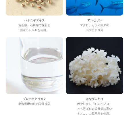
ハトムギエキス
アンセリン
富山県、石川県で採れる
マグロ、カツオ由来の
国産ハトムギを使用。
ペプチド成分
プロテオグリカン
はなびらたけ
北海道産の鮭の栄養成分
希少性から「幻のキノコ」
とも呼ばれる栄養価の高い
キノコ。山梨県産を使用。