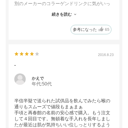
別のメーカーのコラーゲンドリンクに気がいっ
てしまいそちらを飲み続けた結果乾燥がひどか
続きを読む
ったですめぐりをやめてみて 私にはじっくり
時間はかかりますがめぐりのほうがゆっくり体
に浸透して血流を良くして
参考になった
65
むくみにもきいているんだとはっきり自分の体
で実感しました
2016.8.23
-
かえで
年代:
50代
半信半疑で送られた試供品を飲んでみたら喉の
通りもスムーズで値段もまぁまぁ
手頃と再春館の名前の安心感で購入。もう注文
して４回目です。無頓着な手入れを長年しまし
たが最近は肌が気持ちいい位しっとりするよう