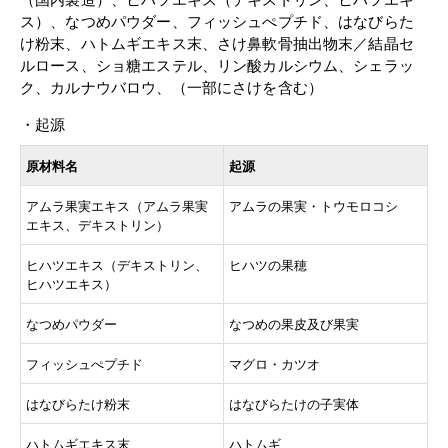
ス）、なつめパウダー、フィッシュぺプチド、はなびらた
け粉末、ハトムギエキス末、さけ鼻軟骨抽出物末／結晶セ
ルロース、ショ糖エステル、リン酸カルシウム、シェラッ
ク、カルナウバロウ、（一部にさけを含む）
起源
原材料名
起源
アムラ果実エキス（アムラ果実
アムラの果実・トウモロコシ
エキス、デキストリン）
ヒハツエキス（デキストリン、
ヒハツの果穂
ヒハツエキス）
なつめパウダー
なつめの果皮及び果実
フィッシュぺプチド
マグロ・カツオ
はなびらたけ粉末
はなびらたけの子実体
ハトムギエキス末
ハトムギ