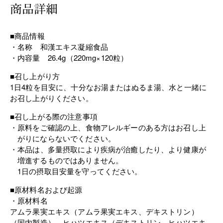
商品詳細
■商品情報
名称 和漢エキス凝縮食品
内容量 26.4g（220mg×120粒）
■召し上がり方
1日4粒を目安に、十分なお湯またはぬるま湯、水と一緒に
お召し上がりください。
■召し上がる際の注意事項
原料をご確認の上、食物アレルギーのある方はお召し上
がりにならないでください。
本品は、多量摂取により疾病が治癒したり、より健康が
増進するものではありません。
1日の摂取目安量を守ってください。
■原材料名および起源
原材料名
アムラ果実エキス（アムラ果実エキス、デキストリン）
（国内製造）、ヒハツエキス（デキストリン、ヒハツエキ