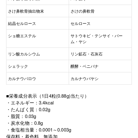
さけ鼻軟骨抽出物末
さけの鼻軟骨
結晶セルロース
セルロース
ショ糖エステル
サトウキビ・テンサイ・パー
ム・ヤシ
リン酸カルシウム
リン鉱石・石灰石
シェラック
醗酵・ベニバナ
カルナウバロウ
カルナウバヤシ
■栄養成分表示（1日4粒(0.88g)当たり）
エネルギー：3.4kcal
たんぱく質：0.02g
脂質：0.03g
炭水化物：0.8g
食塩相当量：0.0001～0.003g
保存料・着色料 無添加