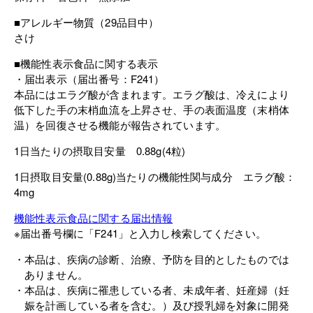
■アレルギー物質（29品目中）
さけ
■機能性表示食品に関する表示
届出表示（届出番号：F241）
本品にはエラグ酸が含まれます。エラグ酸は、冷えにより
低下した手の末梢血流を上昇させ、手の表面温度（末梢体
温）を回復させる機能が報告されています。
1日当たりの摂取目安量 0.88g(4粒)
1日摂取目安量(0.88g)当たりの機能性関与成分 エラグ酸：
4mg
機能性表示食品に関する届出情報
※届出番号欄に「F241」と入力し検索してください。
本品は、疾病の診断、治療、予防を目的としたものでは
ありません。
本品は、疾病に罹患している者、未成年者、妊産婦（妊
娠を計画している者を含む。）及び授乳婦を対象に開発