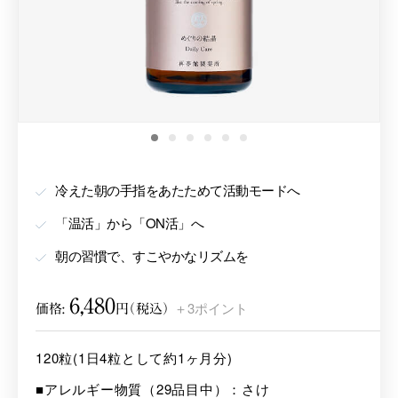
1
2
3
4
5
6
冷えた朝の手指をあたためて活動モードへ
「温活」から「ON活」へ
朝の習慣で、すこやかなリズムを
6,480
＋3ポイント
価格:
円（税込）
120粒(1日4粒として約1ヶ月分)
■アレルギー物質（29品目中）：さけ