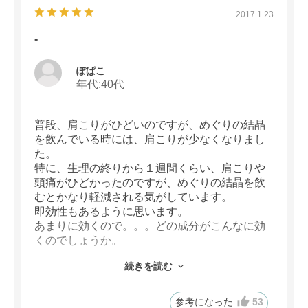
2017.1.23
-
ぽぱこ
年代:
40代
普段、肩こりがひどいのですが、めぐりの結晶
を飲んでいる時には、肩こりが少なくなりまし
た。
特に、生理の終りから１週間くらい、肩こりや
頭痛がひどかったのですが、めぐりの結晶を飲
むとかなり軽減される気がしています。
即効性もあるように思います。
あまりに効くので。。。どの成分がこんなに効
くのでしょうか。
また、飲み続けても副作用がないのかを教えて
続きを読む
頂きたいです。
サプリメント類は何か副作用がありそうで、
時々必要な時に。。という形で今まで摂ってき
参考になった
53