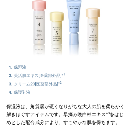
保湿液
※1
美活肌エキス[医薬部外品]
※2
クリーム20[医薬部外品]
保護乳液
保湿液は、角質層が硬くなりがちな大人の肌を柔らかく
※3
解きほぐすアイテムです。早摘み晩白柚エキス
をはじ
めとした配合成分により、すこやかな肌を保ちます。