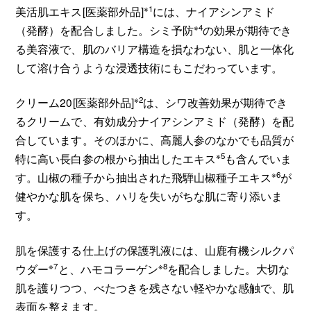
※1
美活肌エキス[医薬部外品]
には、ナイアシンアミド
※4
（発酵）を配合しました。シミ予防
の効果が期待でき
る美容液で、肌のバリア構造を損なわない、肌と一体化
して溶け合うような浸透技術にもこだわっています。
※2
クリーム20[医薬部外品]
は、シワ改善効果が期待でき
るクリームで、有効成分ナイアシンアミド（発酵）を配
合しています。そのほかに、高麗人参のなかでも品質が
※5
特に高い長白参の根から抽出したエキス
も含んでいま
※6
す。山椒の種子から抽出された飛騨山椒種子エキス
が
健やかな肌を保ち、ハリを失いがちな肌に寄り添いま
す。
肌を保護する仕上げの保護乳液には、山鹿有機シルクパ
※7
※8
ウダー
と、ハモコラーゲン
を配合しました。大切な
肌を護りつつ、べたつきを残さない軽やかな感触で、肌
表面を整えます。