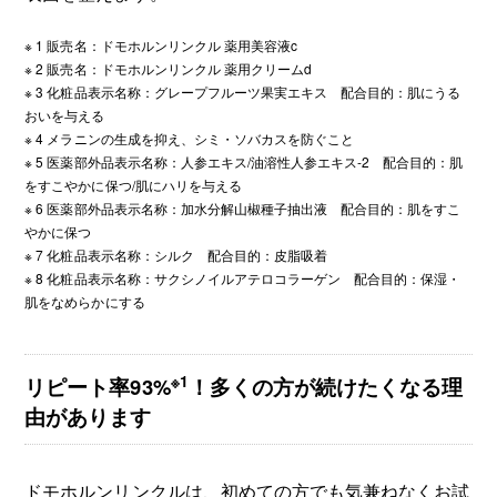
※ 1 販売名：ドモホルンリンクル 薬用美容液c
※ 2 販売名：ドモホルンリンクル 薬用クリームd
※ 3 化粧品表示名称：グレープフルーツ果実エキス 配合目的：肌にうる
おいを与える
※ 4 メラニンの生成を抑え、シミ・ソバカスを防ぐこと
※ 5 医薬部外品表示名称：人参エキス/油溶性人参エキス-2 配合目的：肌
をすこやかに保つ/肌にハリを与える
※ 6 医薬部外品表示名称：加水分解山椒種子抽出液 配合目的：肌をすこ
やかに保つ
※ 7 化粧品表示名称：シルク 配合目的：皮脂吸着
※ 8 化粧品表示名称：サクシノイルアテロコラーゲン 配合目的：保湿・
肌をなめらかにする
※1
リピート率93%
！多くの方が続けたくなる理
由があります
ドモホルンリンクルは、初めての方でも気兼ねなくお試