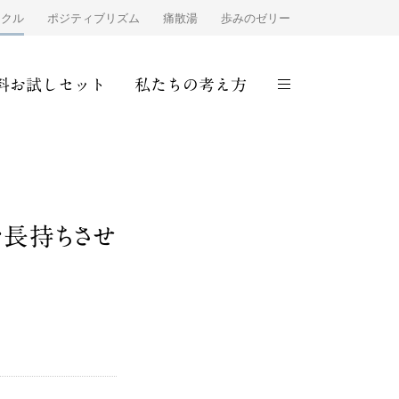
ンクル
ポジティブリズム
痛散湯
歩みのゼリー
料お試しセット
私たちの考え方
を長持ちさせ