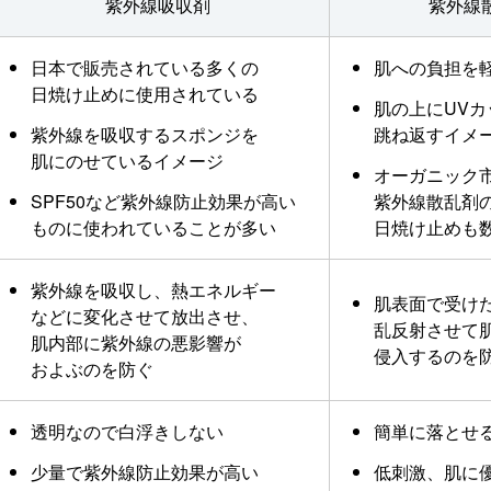
紫外線吸収剤
紫外線
日本で販売されている多くの
肌への負担を
日焼け止めに使用されている
肌の上にUVカ
紫外線を吸収するスポンジを
跳ね返すイメ
肌にのせているイメージ
オーガニック
SPF50など紫外線防止効果が高い
紫外線散乱剤
ものに使われていることが多い
日焼け止めも
紫外線を吸収し、熱エネルギー
肌表面で受け
などに変化させて放出させ、
乱反射させて
肌内部に紫外線の悪影響が
侵入するのを
およぶのを防ぐ
透明なので白浮きしない
簡単に落とせ
少量で紫外線防止効果が高い
低刺激、肌に