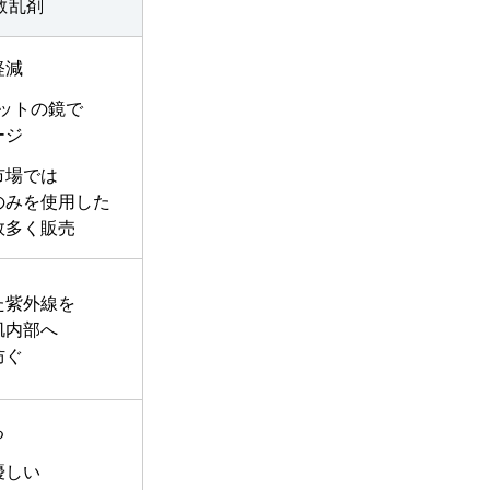
散乱剤
軽減
ットの鏡で
ージ
市場では
のみを使用した
数多く販売
た紫外線を
肌内部へ
防ぐ
る
優しい