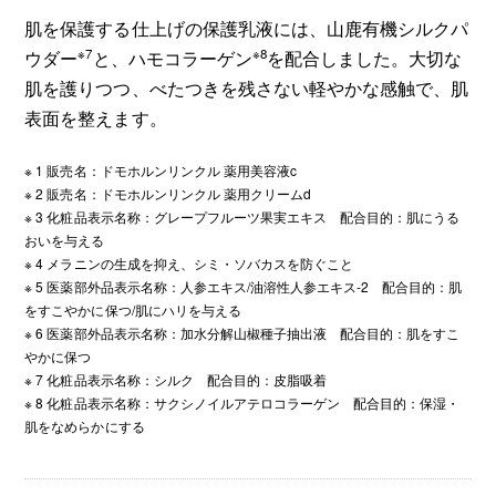
肌を保護する仕上げの保護乳液には、山鹿有機シルクパ
※7
※8
ウダー
と、ハモコラーゲン
を配合しました。大切な
肌を護りつつ、べたつきを残さない軽やかな感触で、肌
表面を整えます。
※ 1 販売名：ドモホルンリンクル 薬用美容液c
※ 2 販売名：ドモホルンリンクル 薬用クリームd
※ 3 化粧品表示名称：グレープフルーツ果実エキス 配合目的：肌にうる
おいを与える
※ 4 メラニンの生成を抑え、シミ・ソバカスを防ぐこと
※ 5 医薬部外品表示名称：人参エキス/油溶性人参エキス-2 配合目的：肌
をすこやかに保つ/肌にハリを与える
※ 6 医薬部外品表示名称：加水分解山椒種子抽出液 配合目的：肌をすこ
やかに保つ
※ 7 化粧品表示名称：シルク 配合目的：皮脂吸着
※ 8 化粧品表示名称：サクシノイルアテロコラーゲン 配合目的：保湿・
肌をなめらかにする