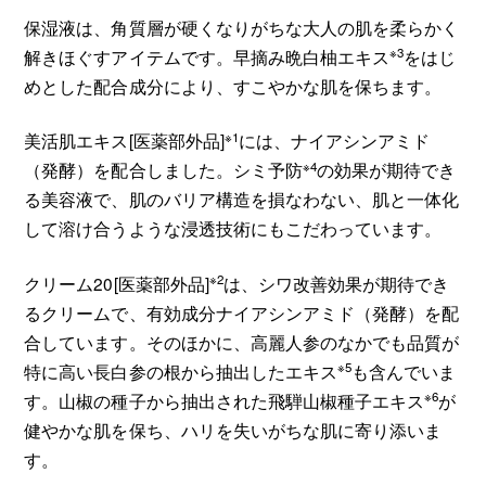
保湿液は、角質層が硬くなりがちな大人の肌を柔らかく
※3
解きほぐすアイテムです。早摘み晩白柚エキス
をはじ
めとした配合成分により、すこやかな肌を保ちます。
※1
美活肌エキス[医薬部外品]
には、ナイアシンアミド
※4
（発酵）を配合しました。シミ予防
の効果が期待でき
る美容液で、肌のバリア構造を損なわない、肌と一体化
して溶け合うような浸透技術にもこだわっています。
※2
クリーム20[医薬部外品]
は、シワ改善効果が期待でき
るクリームで、有効成分ナイアシンアミド（発酵）を配
合しています。そのほかに、高麗人参のなかでも品質が
※5
特に高い長白参の根から抽出したエキス
も含んでいま
※6
す。山椒の種子から抽出された飛騨山椒種子エキス
が
健やかな肌を保ち、ハリを失いがちな肌に寄り添いま
す。