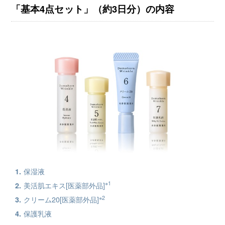
「基本4点セット」（約3日分）の内容
保湿液
※1
美活肌エキス[医薬部外品]
※2
クリーム20[医薬部外品]
保護乳液