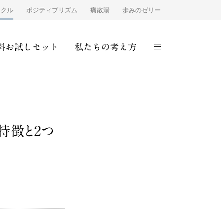
ンクル
ポジティブリズム
痛散湯
歩みのゼリー
料お試しセット
私たちの考え方
特徴と2つ