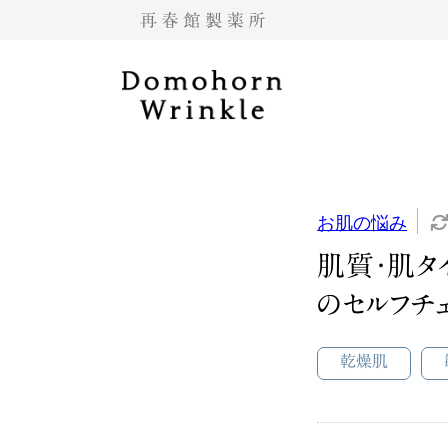
お肌の悩み
肌質・肌タ
のセルフチ
乾燥肌