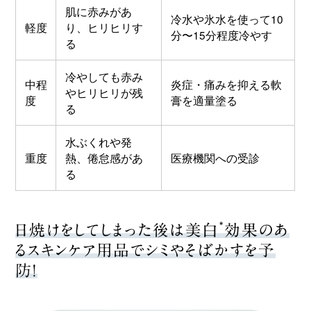
肌に赤みがあ
冷水や氷水を使って10
軽度
り、ヒリヒリす
分〜15分程度冷やす
る
冷やしても赤み
中程
炎症・痛みを抑える軟
やヒリヒリが残
度
膏を適量塗る
る
水ぶくれや発
重度
熱、倦怠感があ
医療機関への受診
る
*
日焼けをしてしまった後は美白
効果のあ
るスキンケア用品でシミやそばかすを予
防！