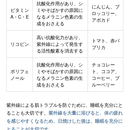
抗酸化作用があり、シ
にんじん、ブ
ビタミン
ミやそばかすの原因に
ロッコリー、
A・C・E
なるメラニン色素の生
アボカド
成をおさえる
高い抗酸化力があり、
トマト、赤パ
リコピン
紫外線によって発生す
プリカ
る活性酸素を消去する
抗酸化作用があり、シ
チョコレー
ポリフェ
ミやそばかすの原因に
ト、ココア、
ノール
なるメラニン色素の生
コーヒー、ブ
成をおさえる
ルーベリー
紫外線による肌トラブルを防ぐために、睡眠を充分にと
ることも大切です。
紫外線を大量に浴びると、体の疲れ
を感じやすくなるため、日焼けした後は、睡眠を充分に
とることが大切です。