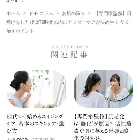
ホーム
ドモ コラム
お肌の悩み
【専門家監修】日
焼けをした後は72時間以内のアフターケアが決め手！ 早く
治すポイント
RELATED POSTS
関連記事
50代から始めるエイジング
【専門家監修】肌老化
ケア。基本のスキンケア・選
は"酸化"が原因？ 活性酸
び方
素が肌に与える影響と酸
化の対処法
お肌の悩み
2026.02.20